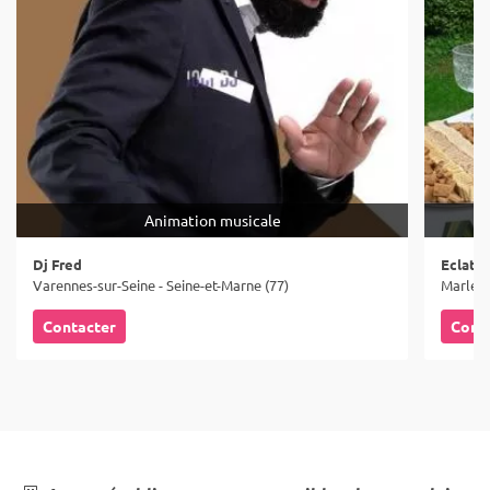
Animation musicale
Dj Fred
Eclat d
Varennes-sur-Seine - Seine-et-Marne (77)
Marles-
Contacter
Cont