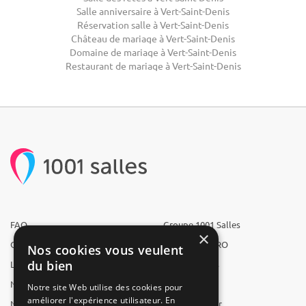
Salle anniversaire à Vert-Saint-Denis
Réservation salle à Vert-Saint-Denis
Château de mariage à Vert-Saint-Denis
Domaine de mariage à Vert-Saint-Denis
Restaurant de mariage à Vert-Saint-Denis
FAQ
Groupe 1001 Salles
×
Qui sommes-nous ?
1001 Salles PRO
Nos cookies vous veulent
du bien
L'équipe
1001 Traiteurs
Nous recrutons
1001 Artistes
Notre site Web utilise des cookies pour
améliorer l'expérience utilisateur. En
Nos partenaires
Reserverunbar