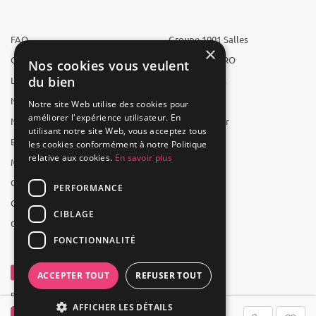
FAQ
Groupe 1001 Salles
×
Qui sommes-nous ?
1001 Salles PRO
Nos cookies vous veulent
du bien
L'équipe
1001 Traiteurs
Nous recrutons
1001 Artistes
Notre site Web utilise des cookies pour
améliorer l'expérience utilisateur. En
Nos partenaires
Reserverunbar
utilisant notre site Web, vous acceptez tous
Espace presse
MP2
les cookies conformément à notre Politique
relative aux cookies.
En savoir plus
Mentions légales
CGV
PERFORMANCE
CGU
CIBLAGE
Contact
FONCTIONNALITÉ
ACCEPTER TOUT
REFUSER TOUT
Powered by Groupe 1001Salles
AFFICHER LES DÉTAILS