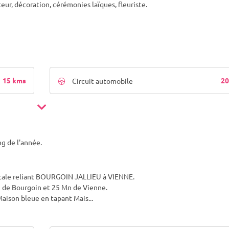
ur, décoration, cérémonies laïques, fleuriste.
15 kms
20
Circuit automobile
g de l'année.
tale reliant BOURGOIN JALLIEU à VIENNE.
 de Bourgoin et 25 Mn de Vienne.
Maison bleue en tapant Mais
...