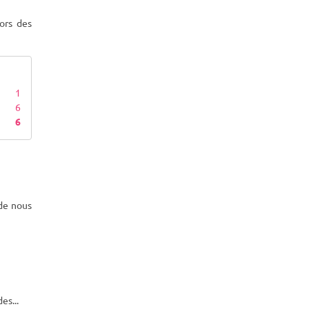
ors des
1
6
6
nde nous
es...