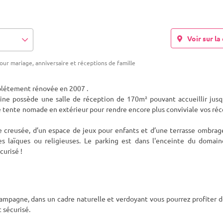
Voir sur la 
our mariage, anniversaire et réceptions de famille
plétement rénovée en 2007 .
ne possède une salle de réception de 170m² pouvant accueillir jusq
e
tente nomade en extérieur pour rendre encore plus conviviale vos ré
e creusée, d’un espace de jeux pour enfants et d’une terrasse ombrag
es laïques ou religieuses. Le parking est dans l'enceinte du domain
curisé !
ampagne, dans un cadre naturelle et verdoyant vous pourrez profiter 
t sécurisé.