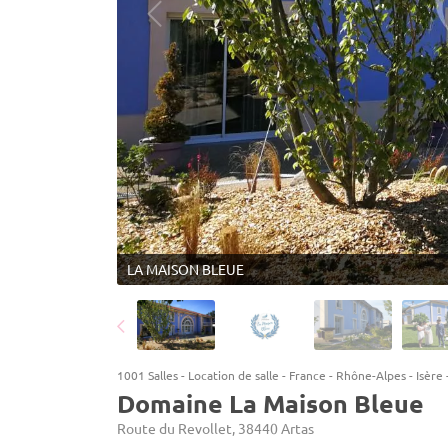
LA MAISON BLEUE
1001 Salles
-
Location de salle
-
France
-
Rhône-Alpes
-
Isère
Domaine La Maison Bleue
Route du Revollet, 38440 Artas