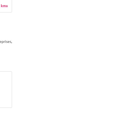
 kms
eprises,