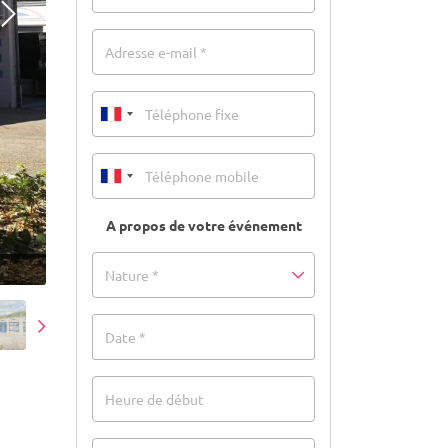
Adresse e-mail *
A propos de votre événement
Nature *
Date *
Heure de début