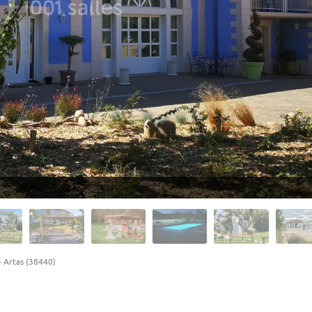
-
Artas (38440)