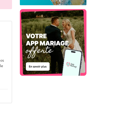
nos
le