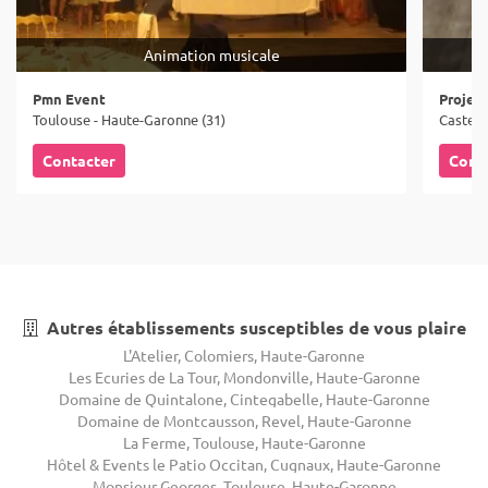
Animation musicale
Pmn Event
Projet'
Toulouse - Haute-Garonne (31)
Casteln
Contacter
Cont
Autres établissements susceptibles de vous plaire
L'Atelier, Colomiers, Haute-Garonne
Les Ecuries de La Tour, Mondonville, Haute-Garonne
Domaine de Quintalone, Cintegabelle, Haute-Garonne
Domaine de Montcausson, Revel, Haute-Garonne
La Ferme, Toulouse, Haute-Garonne
Hôtel & Events le Patio Occitan, Cugnaux, Haute-Garonne
Monsieur Georges, Toulouse, Haute-Garonne