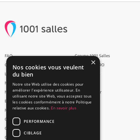
FAQ
Groupe 1001 Salles
×
Qui sommes-nous ?
1001 Salles PRO
Nos cookies vous veulent
du bien
L'équipe
1001 Traiteurs
Nous recrutons
1001 Artistes
Notre site Web utilise des cookies pour
améliorer l'expérience utilisateur. En
Nos partenaires
Reserverunbar
utilisant notre site Web, vous acceptez tous
Espace presse
MP2
les cookies conformément à notre Politique
relative aux cookies.
En savoir plus
Mentions légales
CGV
PERFORMANCE
CGU
CIBLAGE
Contact