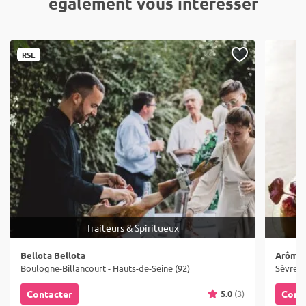
également vous intéresser
RSE
Traiteurs & Spiritueux
Bellota Bellota
Arômes
Boulogne-Billancourt - Hauts-de-Seine (92)
Sèvres 
5.0
(3)
Contacter
Cont