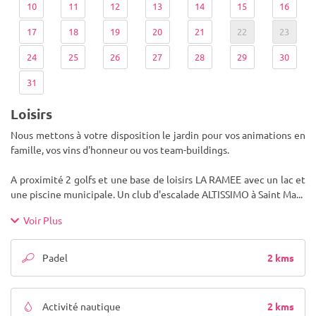
10
11
12
13
14
15
16
17
18
19
20
21
22
23
24
25
26
27
28
29
30
31
Loisirs
Nous mettons à votre disposition le jardin pour vos animations en
famille, vos vins d'honneur ou vos team-buildings.
A proximité 2 golfs et une base de loisirs LA RAMEE avec un lac et
une piscine municipale. Un club d'escalade ALTISSIMO à Saint Ma
...
Voir Plus
2 kms
Padel
2 kms
Activité nautique