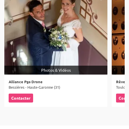
Photos & Vidéos
Alliance Pgs Drone
Rêves 
Bessières - Haute-Garonne (31)
Toulous
Contacter
Cont