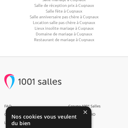
Salle de réception prix à Cugnaux
Salle fête à Cugnaux
Salle anniversaire pas chère à Cugnaux
Location salle pas chère à Cugnaux
Lieux insolite mariage à Cugnaux
Domaine de mariage à Cugnaux
Restaurant de mariage à Cugnaux
FAQ
Groupe 1001 Salles
×
Qui sommes-nous ?
1001 Salles PRO
Nos cookies vous veulent
du bien
L'équipe
1001 Traiteurs