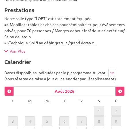
Prestations
Notre salle type "LOFT" est totalement équipée
=> Mobilier : tables et chaises pour séminaire et pour événements
privés, pour 70 personnes / Manges debout intérieur et extérieur/
Salon de jardin
=>Technique : Wifi au débit gratuit /grand écran c
...
Voir Plus
Calendrier
Dates disponibles indiquées par le pictogramme suivant :
12
(sous réserve de mise à jour du calendrier par l'établissement)
Août
2026
L
M
M
J
V
S
D
1
2
3
4
5
6
7
8
9