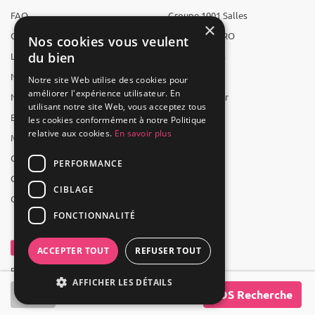
FAQ
Groupe 1001 Salles
×
Qui sommes-nous ?
1001 Salles PRO
Nos cookies vous veulent
du bien
L'équipe
1001 Traiteurs
Nous recrutons
1001 Artistes
Notre site Web utilise des cookies pour
améliorer l'expérience utilisateur. En
Nos partenaires
Reserverunbar
utilisant notre site Web, vous acceptez tous
Espace presse
MP2
les cookies conformément à notre Politique
relative aux cookies.
En savoir plus
Mentions légales
CGV
PERFORMANCE
CGU
CIBLAGE
Contact
FONCTIONNALITÉ
ACCEPTER TOUT
REFUSER TOUT
Powered by Groupe 1001Salles
AFFICHER LES DÉTAILS
SOS Recherche