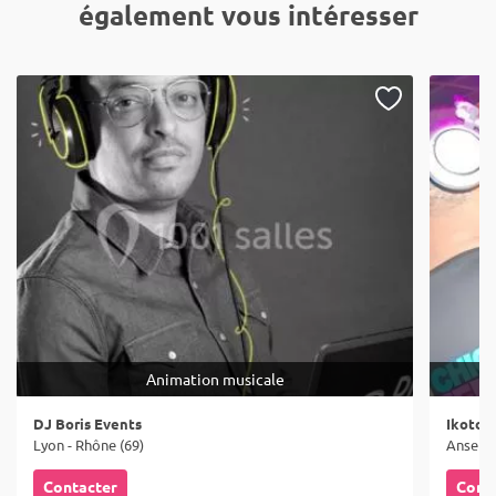
également vous intéresser
Animation musicale
DJ Boris Events
Ikotor
Lyon - Rhône (69)
Anse - 
Contacter
Cont