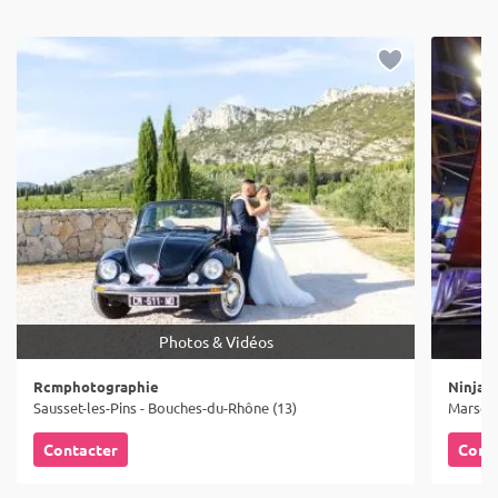
Photos & Vidéos
Rcmphotographie
Ninja P
Sausset-les-Pins - Bouches-du-Rhône (13)
Marseil
Contacter
Cont