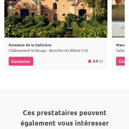
Domaine de la Galinière
Manade
Châteauneuf-le-Rouge - Bouches-du-Rhône (13)
Saint-R
5.0
(6)
Contacter
Cont
Ces prestataires peuvent
également vous intéresser