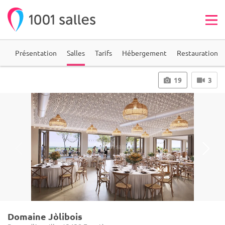
ie
Présentation
Salles
Tarifs
Hébergement
Restauration
19
3
Domaine Jòlibois