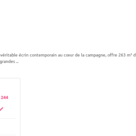
véritable écrin contemporain au cœur de la campagne, offre 263 m² d
s grandes
...
- 244