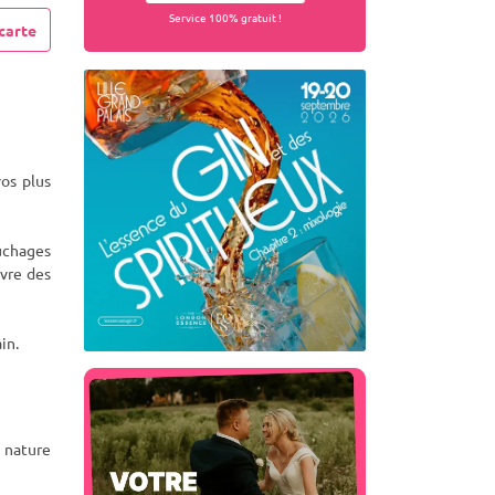
Service 100% gratuit !
carte
os plus
uchages
ivre des
in.
 nature