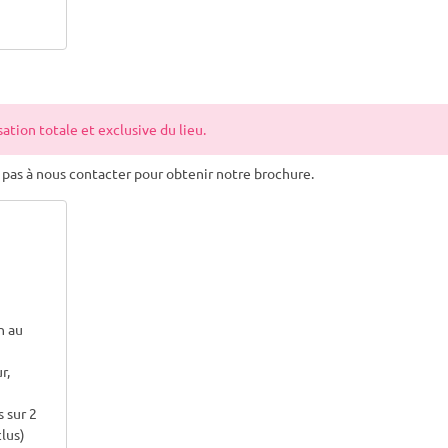
tion totale et exclusive du lieu.
z pas à nous contacter pour obtenir notre brochure.
h au
r,
s sur 2
clus)