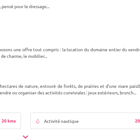
, pensé pour le dressage
...
sons une offre tout compris : la location du domaine entier du vendr
 de charme, le mobilier
...
ectares de nature, entouré de forêts, de prairies et d’une mare paisi
ndre ou organiser des activités conviviales : jeux extérieurs, brunch
...
20 kms
20
Activité nautique