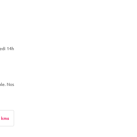
edi 14h
ble. Nos
 kms