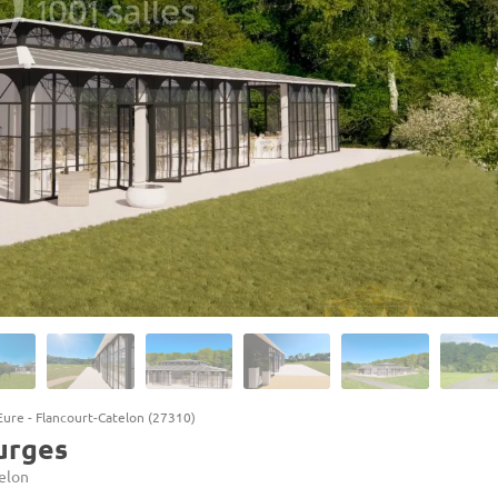
Eure
-
Flancourt-Catelon (27310)
urges
elon