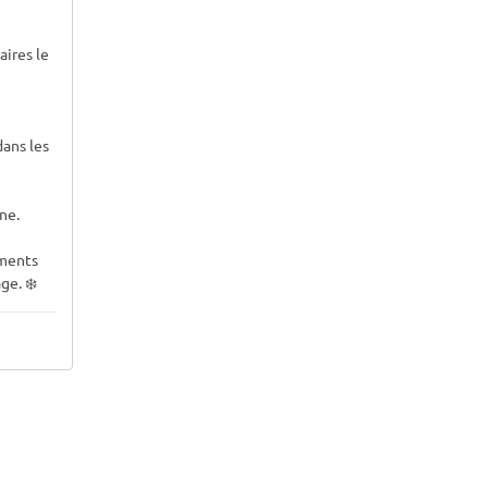
aires le
ans les
ne.
ements
ge. ❄️