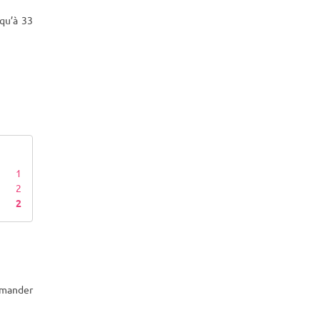
qu’à 33
1
2
2
mmander