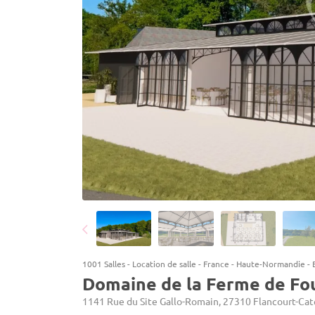
1001 Salles
-
Location de salle
-
France
-
Haute-Normandie
-
Domaine de la Ferme de Fo
1141 Rue du Site Gallo-Romain, 27310 Flancourt-Cat