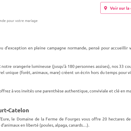
Voir sur la 
ande pour votre mariage
eu d’exception en pleine campagne normande, pensé pour accueillir v
: notre
orangerie lumineuse (jusqu’à 180 personnes assises), nos 33 co
rel unique (forêt, animaux, mare) créent un écrin hors du temps pour v
ffrez à vos invités une parenthèse authentique, conviviale et clé en ma
urt-Catelon
l’Eure, le Domaine de la Ferme de Fourges vous offre 20 hectares de
 d’animaux en liberté (poules, alpaga, canards…).