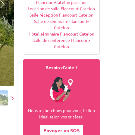
Flancourt-Catelon pas cher
Location de salle Flancourt-Catelon
Salle réception Flancourt-Catelon
Salle de séminaire Flancourt-
Catelon
Hôtel séminaire Flancourt-Catelon
Salle de conférence Flancourt-
Catelon
Besoin d'aide ?
Nous recherchons pour vous, le lieu
idéal selon vos critères.
Envoyer un SOS