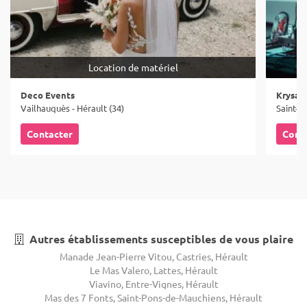
Location de matériel
Deco Events
Krysali
Vailhauquès - Hérault (34)
Saint-C
Contacter
Cont
Autres établissements susceptibles de vous plaire
Manade Jean-Pierre Vitou, Castries, Hérault
Le Mas Valero, Lattes, Hérault
Viavino, Entre-Vignes, Hérault
Mas des 7 Fonts, Saint-Pons-de-Mauchiens, Hérault