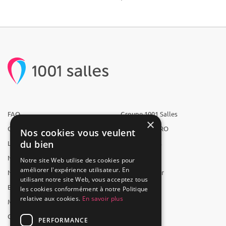
FAQ
Groupe 1001 Salles
×
Qui sommes-nous ?
1001 Salles PRO
Nos cookies vous veulent
du bien
L'équipe
1001 Traiteurs
Nous recrutons
1001 Artistes
Notre site Web utilise des cookies pour
améliorer l'expérience utilisateur. En
Nos partenaires
Reserverunbar
utilisant notre site Web, vous acceptez tous
Espace presse
MP2
les cookies conformément à notre Politique
relative aux cookies.
En savoir plus
Mentions légales
CGV
PERFORMANCE