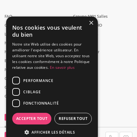
FAQ
Groupe 1001 Salles
×
Qui sommes-nous ?
1001 Salles PRO
Nos cookies vous veulent
du bien
L'équipe
1001 Traiteurs
Nous recrutons
1001 Artistes
Notre site Web utilise des cookies pour
améliorer l'expérience utilisateur. En
Nos partenaires
Reserverunbar
utilisant notre site Web, vous acceptez tous
Espace presse
MP2
les cookies conformément à notre Politique
relative aux cookies.
En savoir plus
Mentions légales
CGV
PERFORMANCE
CGU
CIBLAGE
Contact
FONCTIONNALITÉ
ACCEPTER TOUT
REFUSER TOUT
Powered by Groupe 1001Salles
AFFICHER LES DÉTAILS