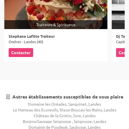
Traiteurs & Spiritueux
Stephane Lafitte Traiteur
Dj Tal
Ondres - Landes (40)
Capbret
Contacter
Cont
Autres établissements susceptibles de vous plaire
Domaine les Oréades, Sanguinet, Landes
Le Hameau des Ecureuils, Vieux-Boucau-les-Bains, Landes
Château de la Grotte, Sore, Landes
BonjourSauvage Seignosse , Seignosse, Landes
Domaine de Poudepé, Saubusse, Landes