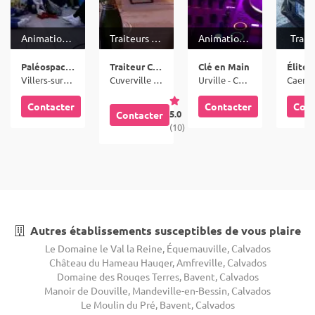
Animations & Spectacles
Traiteurs & Spiritueux
Animation musicale
Trans
Paléospace Villers sur Mer
Traiteur Calvados
Clé en Main
Élite 
Villers-sur-Mer - Calvados (14)
Cuverville - Calvados (14)
Urville - Calvados (14)
Contacter
Contacter
Cont
5.0
Contacter
(10)
Autres établissements susceptibles de vous plaire
Le Domaine le Val la Reine, Équemauville, Calvados
Château du Hameau Hauger, Amfreville, Calvados
Domaine des Rouges Terres, Bavent, Calvados
Manoir de Douville, Mandeville-en-Bessin, Calvados
Le Moulin du Pré, Bavent, Calvados