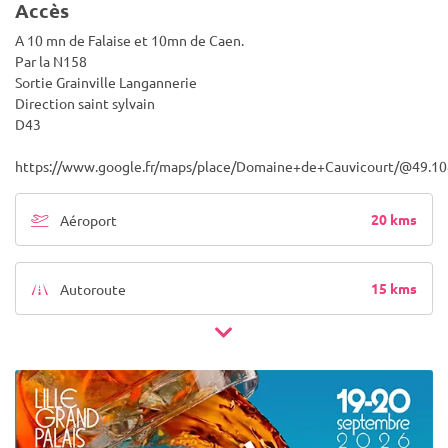
Accès
A 10 mn de Falaise et 10mn de Caen.
Par la N158
Sortie Grainville Langannerie
Direction saint sylvain
D43
https://www.google.fr/maps/place/Domaine+de+Cauvicourt/@49.1
20 kms
Aéroport
15 kms
Autoroute