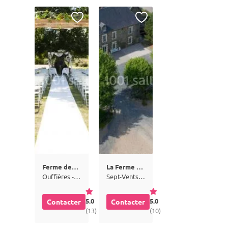
Ferme des Epis
La Ferme du Lieu d'Hommey
Ouffières - Calvados (14)
Sept-Vents - Calvados (14)
5.0
5.0
Contacter
Contacter
(13)
(10)