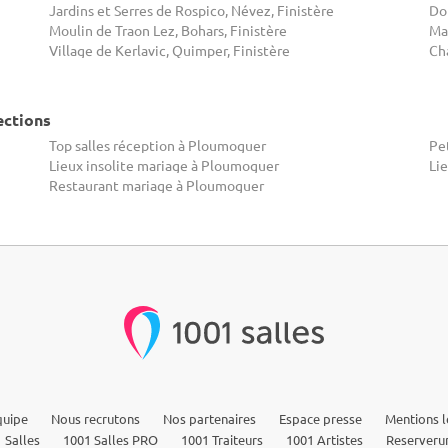
Jardins et Serres de Rospico, Névez, Finistère
Dom
Moulin de Traon Lez, Bohars, Finistère
Ma
Village de Kerlavic, Quimper, Finistère
Cha
ections
Top salles réception à Ploumoguer
Pet
Lieux insolite mariage à Ploumoguer
Li
Restaurant mariage à Ploumoguer
quipe
Nous recrutons
Nos partenaires
Espace presse
Mentions l
 Salles
1001 Salles PRO
1001 Traiteurs
1001 Artistes
Reserveru