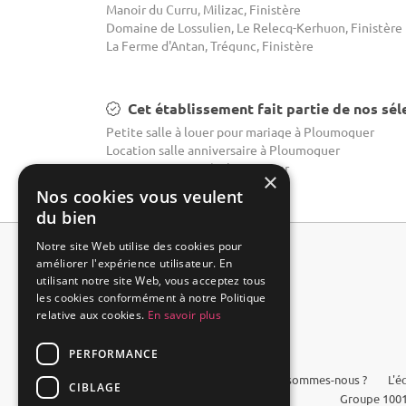
Manoir du Curru, Milizac, Finistère
Domaine de Lossulien, Le Relecq-Kerhuon, Finistère
La Ferme d'Antan, Trégunc, Finistère
Cet établissement fait partie de nos sél
Petite salle à louer pour mariage à Ploumoguer
Location salle anniversaire à Ploumoguer
Domaine mariage à Ploumoguer
×
Nos cookies vous veulent
du bien
Notre site Web utilise des cookies pour
améliorer l'expérience utilisateur. En
utilisant notre site Web, vous acceptez tous
les cookies conformément à notre Politique
relative aux cookies.
En savoir plus
PERFORMANCE
FAQ
Qui sommes-nous ?
L'é
CIBLAGE
Groupe 1001