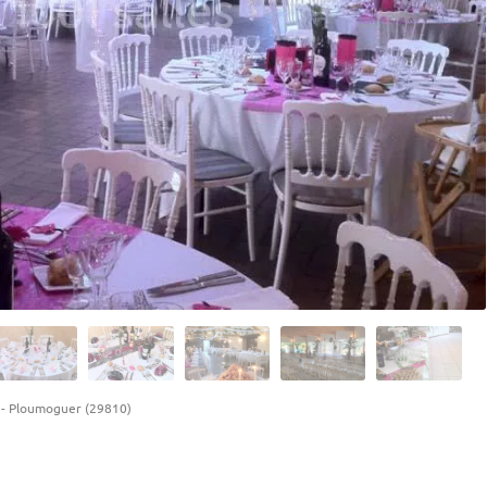
-
Ploumoguer (29810)