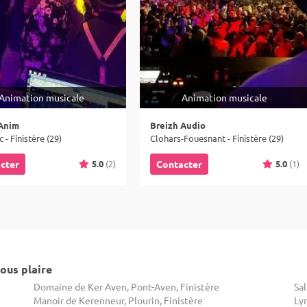
Animation musicale
Animation musicale
Anim
Breizh Audio
 - Finistère (29)
Clohars-Fouesnant - Finistère (29)
5.0
(2)
5.0
(1)
cter
Contacter
ous plaire
Domaine de Ker Aven, Pont-Aven, Finistère
Sal
Manoir de Kerenneur, Plourin, Finistère
Lym