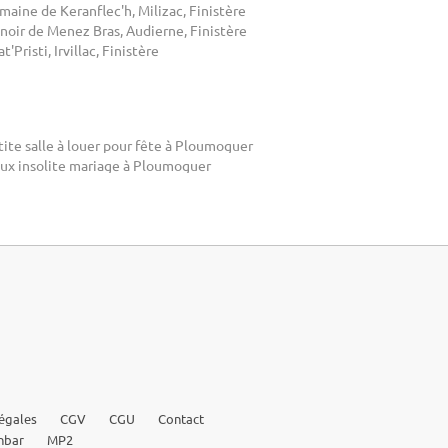
aine de Keranflec'h, Milizac, Finistère
noir de Menez Bras, Audierne, Finistère
t'Pristi, Irvillac, Finistère
ite salle à louer pour fête à Ploumoguer
eux insolite mariage à Ploumoguer
égales
CGV
CGU
Contact
nbar
MP2