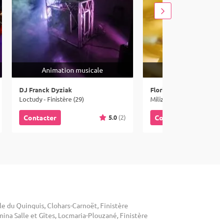
Animation musicale
Animation mus
DJ Franck Dyziak
Florian Rion
Loctudy - Finistère (29)
Milizac - Finistère (29)
5.0
(2)
Contacter
Contacter
le du Quinquis, Clohars-Carnoët, Finistère
ina Salle et Gîtes, Locmaria-Plouzané, Finistère