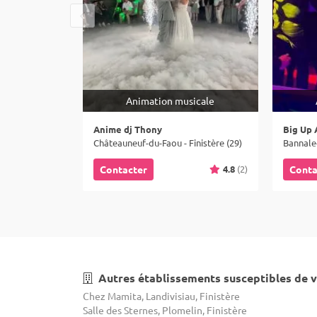
Animation musicale
Anime dj Thony
Big Up 
Châteauneuf-du-Faou - Finistère (29)
Bannalec
4.8
(2)
Contacter
Conta
Autres établissements susceptibles de v
Chez Mamita, Landivisiau, Finistère
Salle des Sternes, Plomelin, Finistère