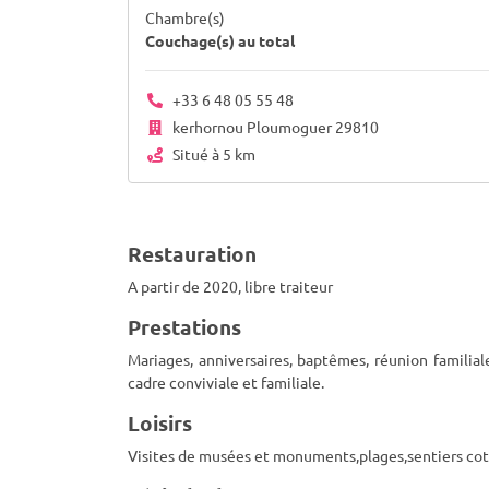
Chambre(s)
Couchage(s) au total
+33 6 48 05 55 48
kerhornou Ploumoguer 29810
Situé à 5 km
Restauration
A partir de 2020, libre traiteur
Prestations
Mariages, anniversaires, baptêmes, réunion familia
cadre conviviale et familiale.
Loisirs
Visites de musées et monuments,plages,sentiers coti