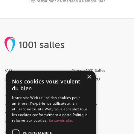
Top restaurant de mariage à Rambouillet
FAQ
Groupe 1001 Salles
×
Qui sommes-nous ?
1001 Salles PRO
Nos cookies vous veulent
du bien
L'équipe
1001 Traiteurs
Nous recrutons
1001 Artistes
Notre site Web utilise des cookies pour
améliorer l'expérience utilisateur. En
Nos partenaires
Reserverunbar
utilisant notre site Web, vous acceptez tous
Espace presse
MP2
les cookies conformément à notre Politique
relative aux cookies.
En savoir plus
Mentions légales
CGV
PERFORMANCE