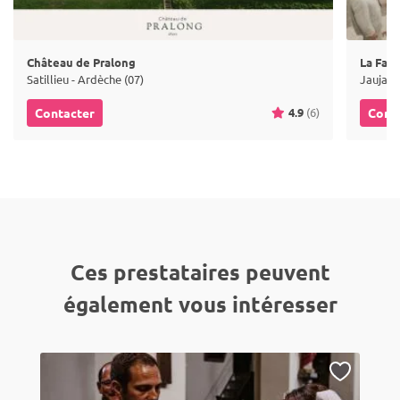
Château de Pralong
La Fab
Satillieu - Ardèche (07)
Jaujac 
4.9
(6)
Contacter
Cont
Ces prestataires peuvent
également vous intéresser