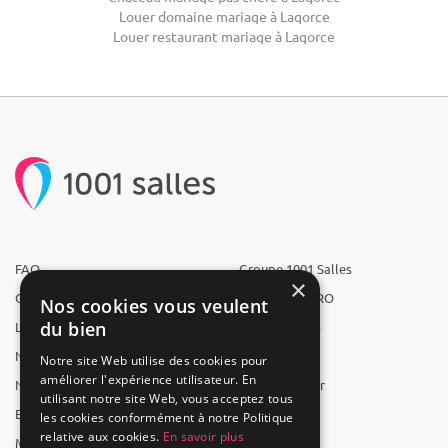
Louer domaine mariage à Lagorce
Louer restaurant mariage à Lagorce
FAQ
Groupe 1001 Salles
×
Qui sommes-nous ?
1001 Salles PRO
Nos cookies vous veulent
du bien
L'équipe
1001 Traiteurs
Nous recrutons
1001 Artistes
Notre site Web utilise des cookies pour
améliorer l'expérience utilisateur. En
Nos partenaires
Reserverunbar
utilisant notre site Web, vous acceptez tous
Espace presse
MP2
les cookies conformément à notre Politique
relative aux cookies.
En savoir plus
Mentions légales