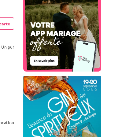
carte
. Un pur
location