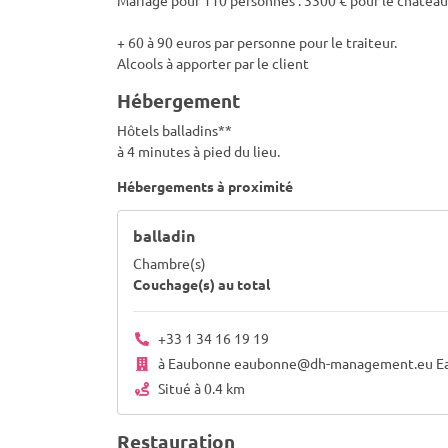
Mariage pour 110 personnes : 3300 € pour le château
+ 60 à 90 euros par personne pour le traiteur.
Alcools à apporter par le client
Hébergement
Hôtels balladins**
à 4 minutes à pied du lieu.
Hébergements à proximité
balladin
Chambre(s)
Couchage(s) au total
+33 1 34 16 19 19
à Eaubonne eaubonne@dh-management.eu Eaubonne
Situé à 0.4 km
Restauration