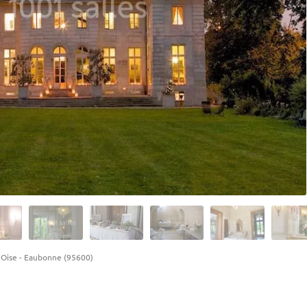
'Oise
-
Eaubonne (95600)