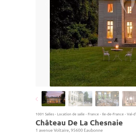
1001 Salles
-
Location de salle
-
France
-
Ile-de-France
-
Val-d
Château De La Chesnaie
1 avenue Voltaire, 95600 Eaubonne