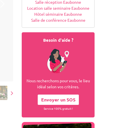
Salle réception Eaubonne
Location salle seminaire Eaubonne
Hôtel séminaire Eaubonne
Salle de conférence Eaubonne
Besoin d'aide ?
Nous recherchons pour vous, le lieu
idéal selon vos critères.
Envoyer un SOS
Service 100% gratuit !