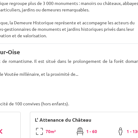
ique regroupe plus de 3 000 monuments : manoirs ou châteaux, abbaye
 particuliers, jardins ou demeures remarquables.
lique, la Demeure Historique représente et accompagne les acteurs du
es-gestionnaires de monuments et jardins historiques privés dans leur
ation et de valorisation.
ur-Oise
de romantisme. Il est situé dans le prolongement de la forêt doman
le Voutée millénaire, et la proximité de
...
ité de 100 convives (hors enfants).
L' Attenance du Château
70m²
1 - 60
1 - 1