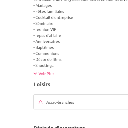
- Mariages
- Fêtes familiales
- Cocktail d'entreprise
- Séminaire
- réunion VIP
- repas d'affaire
- Anniversaires
- Baptêmes
- Communions
- Décor de films
- Shooting
...
Voir Plus
Loisirs
Accro-branches
Période d'ouverture