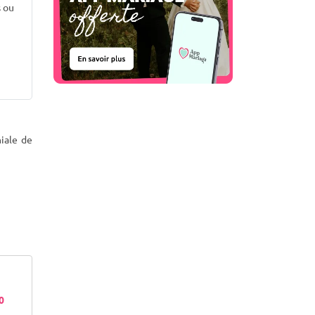
s ou
iale de
30