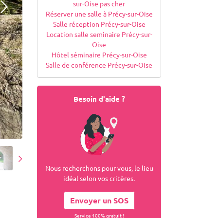
sur-Oise pas cher
Réserver une salle à Précy-sur-Oise
Salle réception Précy-sur-Oise
Location salle seminaire Précy-sur-
Oise
Hôtel séminaire Précy-sur-Oise
Salle de conférence Précy-sur-Oise
Besoin d'aide ?
Nous recherchons pour vous, le lieu
idéal selon vos critères.
Envoyer un SOS
Service 100% gratuit !