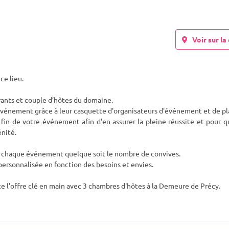
Voir sur la 
 ce lieu.
érants et couple d’hôtes du domaine.
événement grâce à leur casquette d'o
rganisateurs d'événement et de pl
la fin de votre événement afin d'en assurer la pleine réussite et pour 
énité.
r chaque événement quelque soit le nombre de convives.
 personnalisée en fonction des besoins et envies.
e l'offre clé en main avec 3 chambres d'hôtes à la Demeure de Précy.