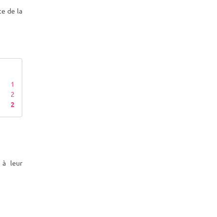
te de la
1
2
2
 à leur