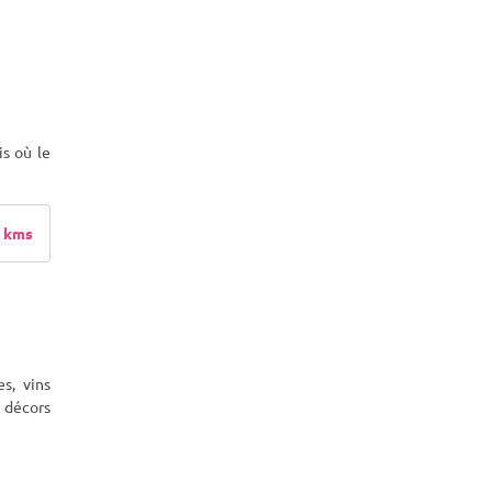
s où le
 kms
s, vins
, décors