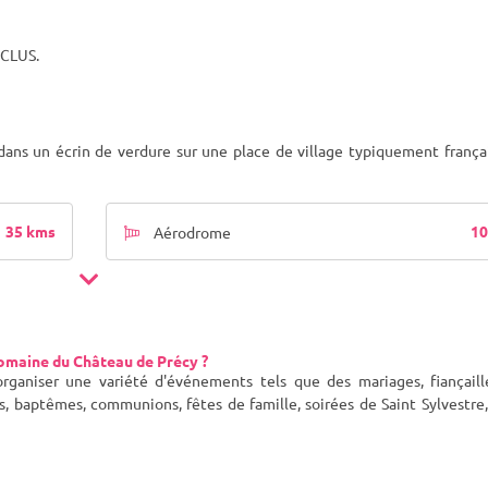
CLUS.
ans un écrin de verdure sur une place de village typiquement françai
35 kms
10
Aérodrome
omaine du Château de Précy ?
aniser une variété d'événements tels que des mariages, fiançaille
s, baptêmes, communions, fêtes de famille, soirées de Saint Sylvestre