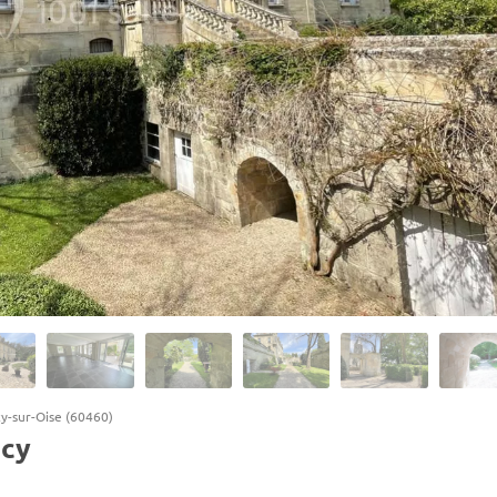
y-sur-Oise (60460)
écy