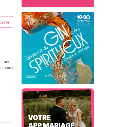
carte
anner.
que vous