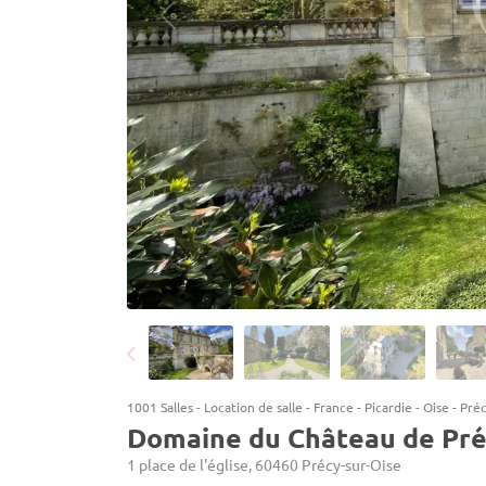
1001 Salles
-
Location de salle
-
France
-
Picardie
-
Oise
-
Préc
Domaine du Château de Pr
1 place de l'église, 60460 Précy-sur-Oise