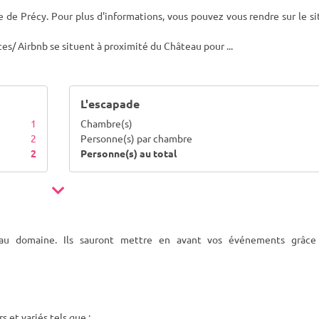
de Précy. Pour plus d'informations, vous pouvez vous rendre sur le si
tes/ Airbnb se situent à proximité du Château pour
...
L'escapade
1
Chambre(s)
2
Personne(s) par chambre
2
Personne(s) au total
s au domaine. Ils sauront mettre en avant vos événements grâce
et variés tels que :