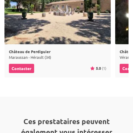
Château de Perdiguier
Châtea
Maraussan - Hérault (34)
Vérargu
5.0
(1)
Contacter
Cont
Ces prestataires peuvent
également vous intéresser