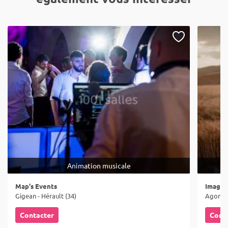
Animation musicale
Map's Events
Imag'i
Gigean - Hérault (34)
Agonès 
Contacter
Cont