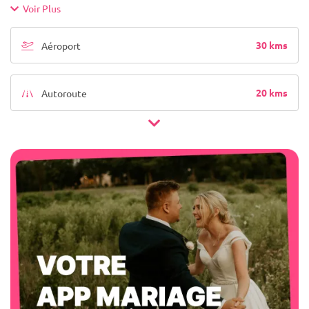
Voir Plus
30 kms
Aéroport
20 kms
Autoroute