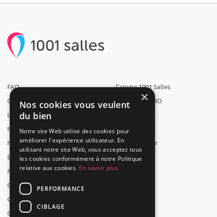
FAQ
Groupe 1001 Salles
×
Qui sommes-nous ?
1001 Salles PRO
Nos cookies vous veulent
du bien
L'équipe
1001 Traiteurs
Nous recrutons
1001 Artistes
Notre site Web utilise des cookies pour
améliorer l'expérience utilisateur. En
Nos partenaires
Reserverunbar
utilisant notre site Web, vous acceptez tous
Espace presse
MP2
les cookies conformément à notre Politique
relative aux cookies.
En savoir plus
Mentions légales
CGV
PERFORMANCE
CGU
CIBLAGE
Contact