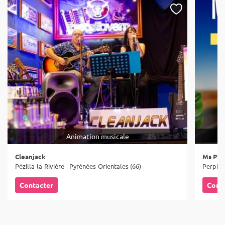
Animation musicale
Cleanjack
Ms Pho
Pézilla-la-Rivière - Pyrénées-Orientales (66)
Perpign
Contacter
Cont