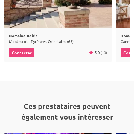
Domaine Belric
Domain
Montescot - Pyrénées-Orientales (66)
Canet-e
5.0
(10)
Contacter
Cont
Ces prestataires peuvent
également vous intéresser