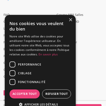
FAQ
Groupe 1001 Salles
×
Qui sommes-nous ?
1001 Salles PRO
Nos cookies vous veulent
du bien
L'équipe
1001 Traiteurs
Nous recrutons
1001 Artistes
Notre site Web utilise des cookies pour
améliorer l'expérience utilisateur. En
Nos partenaires
Reserverunbar
utilisant notre site Web, vous acceptez tous
Espace presse
MP2
les cookies conformément à notre Politique
relative aux cookies.
En savoir plus
Mentions légales
CGV
PERFORMANCE
CGU
CIBLAGE
Contact
FONCTIONNALITÉ
ACCEPTER TOUT
REFUSER TOUT
Powered by Groupe 1001Salles
AFFICHER LES DÉTAILS