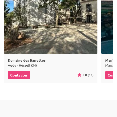
Domaine des Barrettes
Mas Ta
Agde - Hérault (34)
Marsill
5.0
(11)
Contacter
Cont