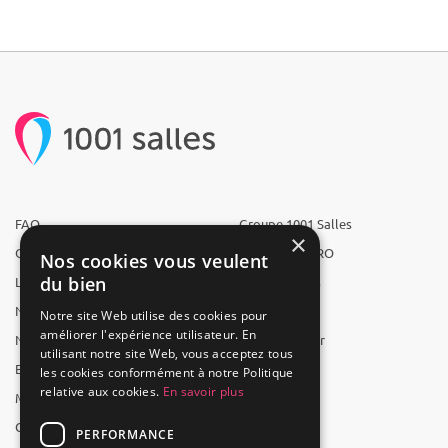
FAQ
Groupe 1001 Salles
×
Qui sommes-nous ?
1001 Salles PRO
Nos cookies vous veulent
du bien
L'équipe
1001 Traiteurs
Nous recrutons
1001 Artistes
Notre site Web utilise des cookies pour
améliorer l'expérience utilisateur. En
Nos partenaires
Reserverunbar
utilisant notre site Web, vous acceptez tous
Espace presse
MP2
les cookies conformément à notre Politique
relative aux cookies.
En savoir plus
Mentions légales
CGV
PERFORMANCE