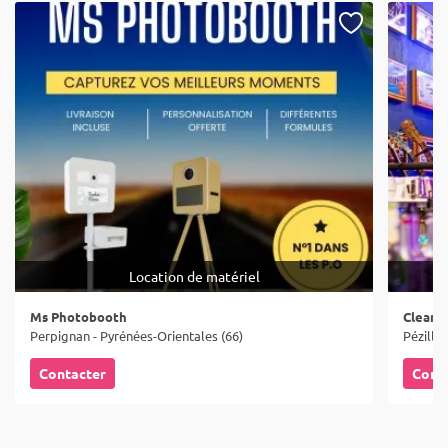
Location de matériel
Ms Photobooth
Cleanj
Perpignan - Pyrénées-Orientales (66)
Pézilla-
Contacter
Cont