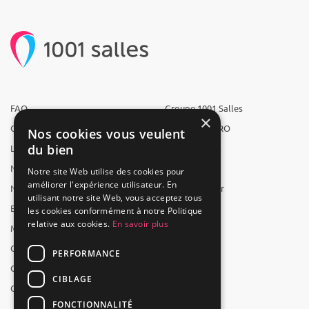
FAQ
Groupe 1001 Salles
×
Qui sommes-nous ?
1001 Salles PRO
Nos cookies vous veulent
du bien
L'équipe
1001 Traiteurs
Nous recrutons
1001 Artistes
Notre site Web utilise des cookies pour
améliorer l'expérience utilisateur. En
Nos partenaires
Reserverunbar
utilisant notre site Web, vous acceptez tous
Espace presse
MP2
les cookies conformément à notre Politique
relative aux cookies.
En savoir plus
Mentions légales
CGV
PERFORMANCE
CGU
CIBLAGE
Contact
FONCTIONNALITÉ