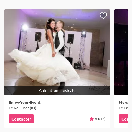
Animation musicale
Enjoy-Your-Event
Megaz
Le Val - Var (83)
Le Prad
5.0
(2)
Contacter
Cont