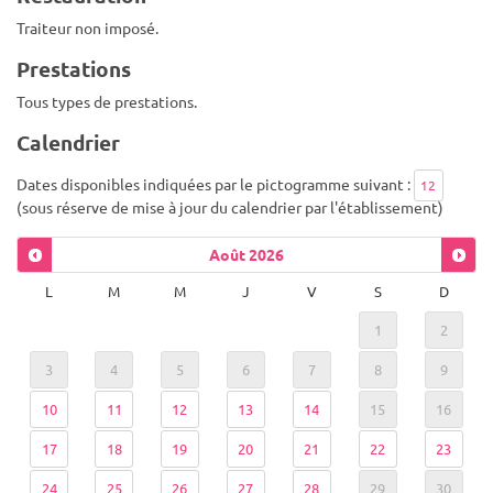
Traiteur non imposé.
Prestations
Tous types de prestations.
Calendrier
Dates disponibles indiquées par le pictogramme suivant :
12
(sous réserve de mise à jour du calendrier par l'établissement)
Août
2026
L
M
M
J
V
S
D
1
2
3
4
5
6
7
8
9
10
11
12
13
14
15
16
17
18
19
20
21
22
23
24
25
26
27
28
29
30