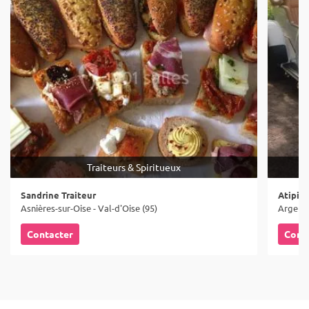
Traiteurs & Spiritueux
Sandrine Traiteur
Atipik 
Asnières-sur-Oise - Val-d'Oise (95)
Argente
Contacter
Cont