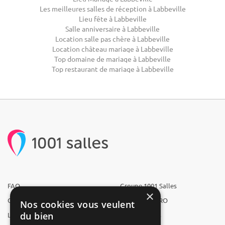
Les meilleures salles de réception à Labbeville
Lieu fête à Labbeville
Salle anniversaire à Labbeville
Location salle pas chère à Labbeville
Location château mariage à Labbeville
Top domaine de mariage à Labbeville
Top restaurant de mariage à Labbeville
FAQ
Groupe 1001 Salles
×
Qui sommes-nous ?
1001 Salles PRO
Nos cookies vous veulent
du bien
L'équipe
1001 Traiteurs