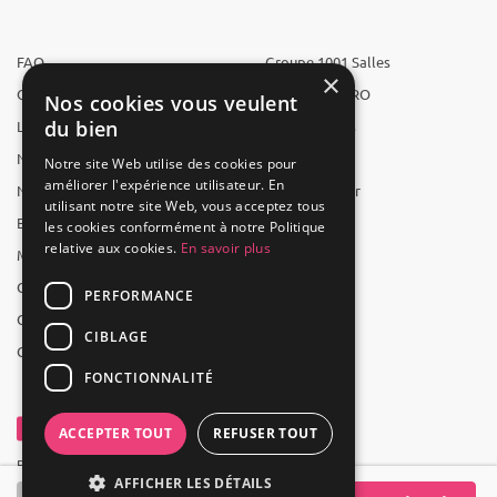
FAQ
Groupe 1001 Salles
×
Qui sommes-nous ?
1001 Salles PRO
Nos cookies vous veulent
du bien
L'équipe
1001 Traiteurs
Nous recrutons
1001 Artistes
Notre site Web utilise des cookies pour
améliorer l'expérience utilisateur. En
Nos partenaires
Reserverunbar
utilisant notre site Web, vous acceptez tous
Espace presse
MP2
les cookies conformément à notre Politique
relative aux cookies.
En savoir plus
Mentions légales
CGV
PERFORMANCE
CGU
CIBLAGE
Contact
FONCTIONNALITÉ
ACCEPTER TOUT
REFUSER TOUT
Powered by Groupe 1001Salles
AFFICHER LES DÉTAILS