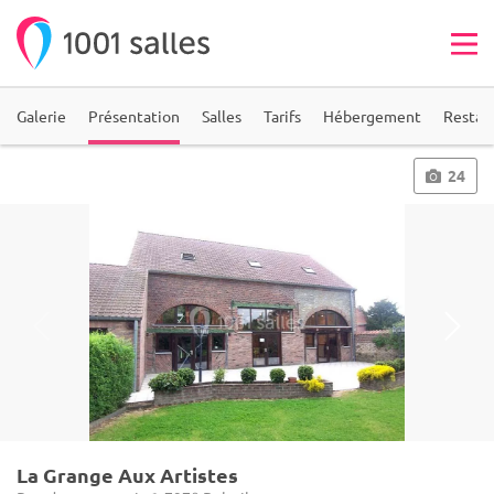
Galerie
Présentation
Salles
Tarifs
Hébergement
Restau
24
La Grange Aux Artistes