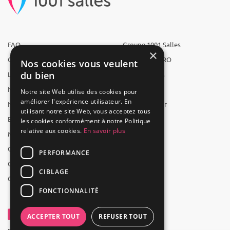
FAQ
Groupe 1001 Salles
×
Qui sommes-nous ?
1001 Salles PRO
Nos cookies vous veulent
du bien
L'équipe
1001 Traiteurs
Nous recrutons
1001 Artistes
Notre site Web utilise des cookies pour
améliorer l'expérience utilisateur. En
Nos partenaires
Reserverunbar
utilisant notre site Web, vous acceptez tous
Espace presse
MP2
les cookies conformément à notre Politique
relative aux cookies.
En savoir plus
Mentions légales
CGV
PERFORMANCE
CGU
CIBLAGE
Contact
FONCTIONNALITÉ
ACCEPTER TOUT
REFUSER TOUT