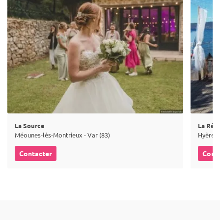
La Source
La Rése
Méounes-lès-Montrieux - Var (83)
Hyères 
Contacter
Cont