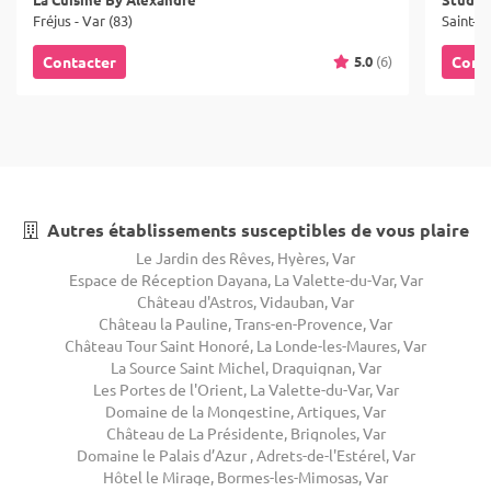
Fréjus - Var (83)
Saint-R
5.0
(6)
Contacter
Cont
Autres établissements susceptibles de vous plaire
Le Jardin des Rêves, Hyères, Var
Espace de Réception Dayana, La Valette-du-Var, Var
Château d'Astros, Vidauban, Var
Château la Pauline, Trans-en-Provence, Var
Château Tour Saint Honoré, La Londe-les-Maures, Var
La Source Saint Michel, Draguignan, Var
Les Portes de l'Orient, La Valette-du-Var, Var
Domaine de la Mongestine, Artigues, Var
Château de La Présidente, Brignoles, Var
Domaine le Palais d’Azur , Adrets-de-l'Estérel, Var
Hôtel le Mirage, Bormes-les-Mimosas, Var