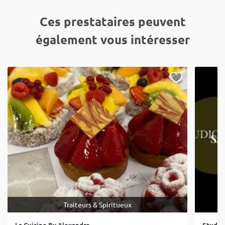
Ces prestataires peuvent
également vous intéresser
Traiteurs & Spiritueux
La Cuisine By Alexandre
Studio