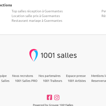
ections
Top salles réception à Guermantes
Pet
Location salle prix à Guermantes
Ré
Restaurant mariage à Guermantes
quipe
Nous recrutons
Nos partenaires
Espace presse
Mentions l
 Salles
1001 Salles PRO
1001 Traiteurs
1001 Artistes
Reserveru
Powered by Groupe 1001Salles