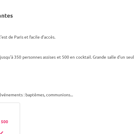
antes
st de Paris et facile d'accès.
usqu'à 350 personnes assises et 500 en cocktail. Grande salle d'un seu
s événements : baptêmes, communions...
- 500