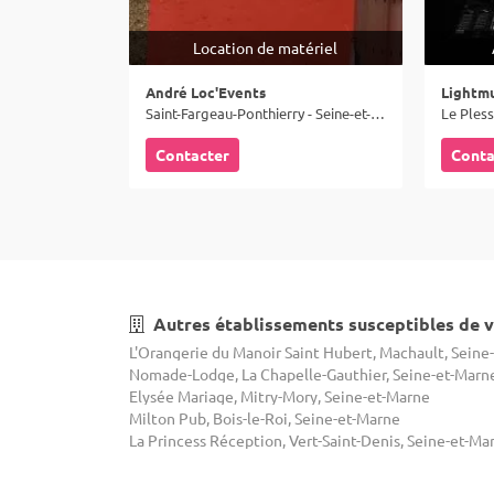
Location de matériel
André Loc'Events
Lightmu
Saint-Fargeau-Ponthierry - Seine-et-Marne (77)
Contacter
Conta
Autres établissements susceptibles de v
Nomade-Lodge, La Chapelle-Gauthier, Seine-et-Marn
Elysée Mariage, Mitry-Mory, Seine-et-Marne
Milton Pub, Bois-le-Roi, Seine-et-Marne
La Princess Réception, Vert-Saint-Denis, Seine-et-Ma