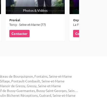
Photos & Vidéos
Animation mus
Proréal
Oxygene Music
Torcy - Seine-et-Marne (77)
Contacter
Contacter
âteau de Bourguignon, Fontains, Seine-et-Marne
 Sillage, Pontault-Combault, Seine-et-Marne
 Manoir de Gressy, Gressy, Seine-et-Marne
Golf de Bussy-Guermantes, Bussy-Saint-Georges, Seine-et-Marne
ulin Bicheret Réceptions, Guérard, Seine-et-Marne