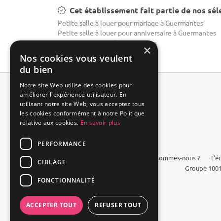
Cet établissement fait partie de nos sél
Petite salle à louer pour mariage à Guermantes
Petite salle à louer pour anniversaire à Guermantes
Domaine mariage à Guermantes
×
Nos cookies vous veulent
du bien
Notre site Web utilise des cookies pour
améliorer l'expérience utilisateur. En
utilisant notre site Web, vous acceptez tous
les cookies conformément à notre Politique
relative aux cookies.
En savoir plus
PERFORMANCE
FAQ
Qui sommes-nous ?
L'é
CIBLAGE
Groupe 1001
FONCTIONNALITÉ
ACCEPTER TOUT
REFUSER TOUT