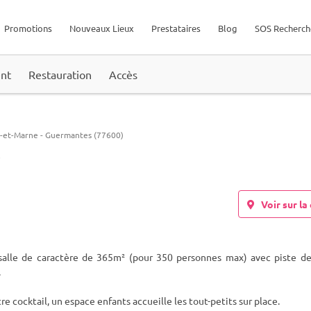
Promotions
Nouveaux Lieux
Prestataires
Blog
SOS Recherch
nt
Restauration
Accès
e-et-Marne
-
Guermantes (77600)
s
Voir sur la 
alle de caractère de 365m² (pour 350 personnes max) avec piste de
.
re cocktail, un esp
ace enfants accueille les tout-petits sur place.