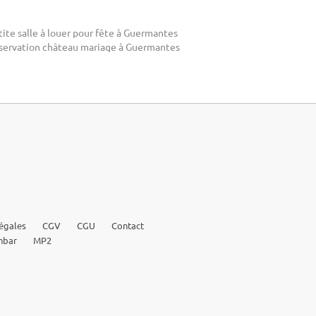
ite salle à louer pour fête à Guermantes
servation château mariage à Guermantes
égales
CGV
CGU
Contact
nbar
MP2