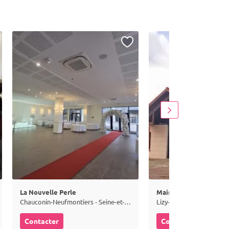
La Nouvelle Perle
Maison Rouge
Chauconin-Neufmontiers - Seine-et-Marne (77)
Lizy-sur-Ourcq - Seine-e
Contacter
Contacter