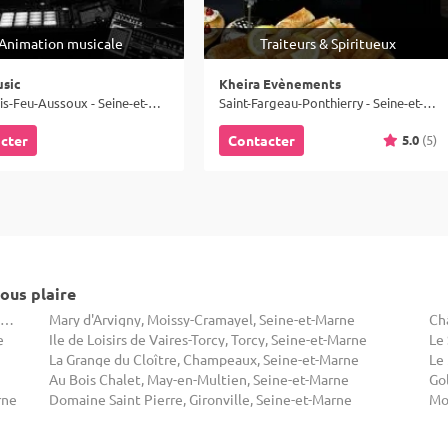
Animation musicale
Traiteurs & Spiritueux
sic
Kheira Evènements
Le Plessis-Feu-Aussoux - Seine-et-Marne (77)
Saint-Fargeau-Ponthierry - Seine-et-Marne (77)
5.0
(5)
cter
Contacter
ous plaire
L'Orangerie du Manoir Saint Hubert, Machault, Seine-et-Marne
Mary d'Arvigny, Moissy-Cramayel, Seine-et-Marne
Ch
e
Ile de Loisirs de Vaires-Torcy, Torcy, Seine-et-Marne
Le
La Grange du Cloître, Champeaux, Seine-et-Marne
Le
Au Bois Chalet, May-en-Multien, Seine-et-Marne
rne
Domaine Saint Pierre, Gironville, Seine-et-Marne
Mo