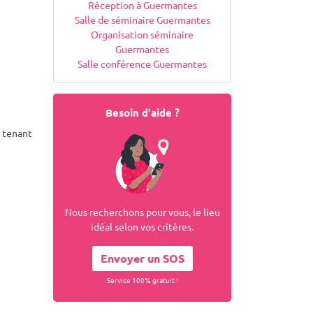
Réception à Guermantes
Salle de séminaire Guermantes
Organisation séminaire
Guermantes
Salle conférence Guermantes
Besoin d'aide ?
l tenant
Nous recherchons pour vous, le lieu
idéal selon vos critères.
Envoyer un SOS
Service 100% gratuit !