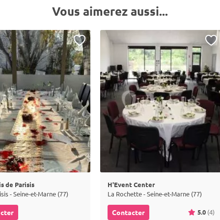
Vous aimerez aussi...
s de Parisis
H'Event Center
isis - Seine-et-Marne (77)
La Rochette - Seine-et-Marne (77)
5.0
(4)
cter
Contacter