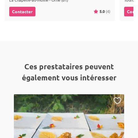
5.0
(4)
Contacter
Cont
Ces prestataires peuvent
également vous intéresser