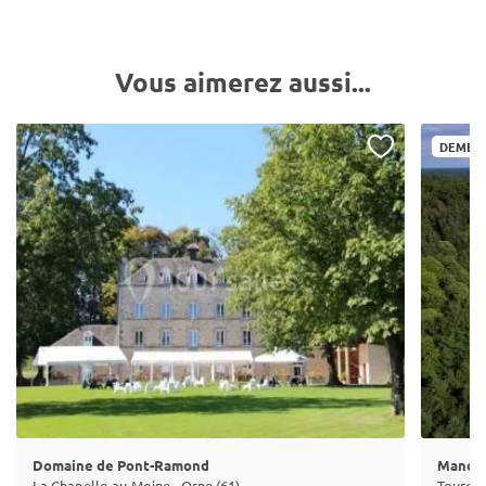
Vous aimerez aussi...
DEMEUR
Domaine de Pont-Ramond
Manoir
La Chapelle-au-Moine - Orne (61)
Tourouv