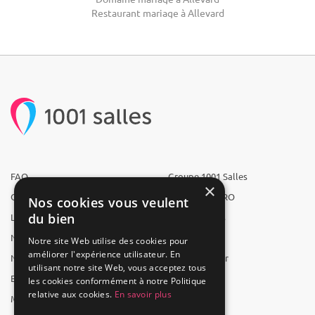
Restaurant mariage à Allevard
FAQ
Groupe 1001 Salles
×
Qui sommes-nous ?
1001 Salles PRO
Nos cookies vous veulent
du bien
L'équipe
1001 Traiteurs
Nous recrutons
1001 Artistes
Notre site Web utilise des cookies pour
améliorer l'expérience utilisateur. En
Nos partenaires
Reserverunbar
utilisant notre site Web, vous acceptez tous
Espace presse
MP2
les cookies conformément à notre Politique
relative aux cookies.
En savoir plus
Mentions légales