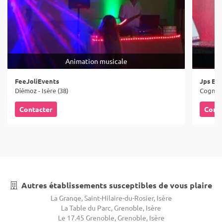
Animation musicale
FeeJoliEvents
Jps Ev
Diémoz - Isère (38)
Cognin-
Contacter
Cont
Autres établissements susceptibles de vous plaire
La Grange, Saint-Hilaire-du-Rosier, Isère
La Table du Parc, Grenoble, Isère
Le 17.45 Grenoble, Grenoble, Isère