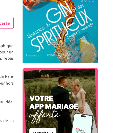
carte
aphique
p
our un
, repas
ble haut
our hors
eu idéal
s de La