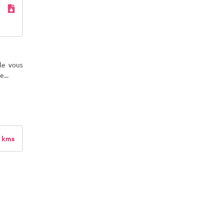
le vous
re
...
 kms