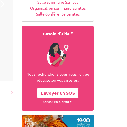
Salle séminaire Saintes
Organisation séminaire Saintes
Salle conférence Saintes
Besoin d'aide ?
Nous recherchons pour vous, le lieu
idéal selon vos critères.
Envoyer un SOS
Service 100% gratuit !