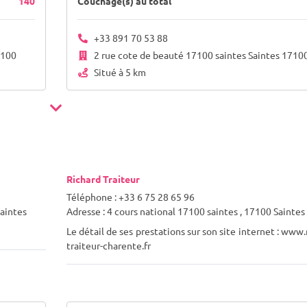
140
Couchage(s) au total
+33 891 70 53 88
7100
2 rue cote de beauté 17100 saintes Saintes 1710
Situé à 5 km
Richard Traiteur
Téléphone : +33 6 75 28 65 96
Saintes
Adresse : 4 cours national 17100 saintes , 17100 Saintes
Le détail de ses prestations sur son site internet : www.
traiteur-charente.fr