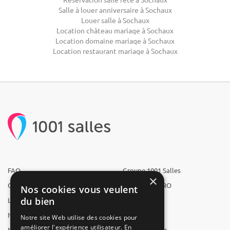
Salle à louer anniversaire à Sochaux
Louer salle à Sochaux
Location château mariage à Sochaux
Location domaine mariage à Sochaux
Location restaurant mariage à Sochaux
FAQ
Groupe 1001 Salles
×
Qui sommes-nous ?
1001 Salles PRO
Nos cookies vous veulent
du bien
L'équipe
1001 Traiteurs
Nous recrutons
1001 Artistes
Notre site Web utilise des cookies pour
améliorer l'expérience utilisateur. En
Nos partenaires
Reserverunbar