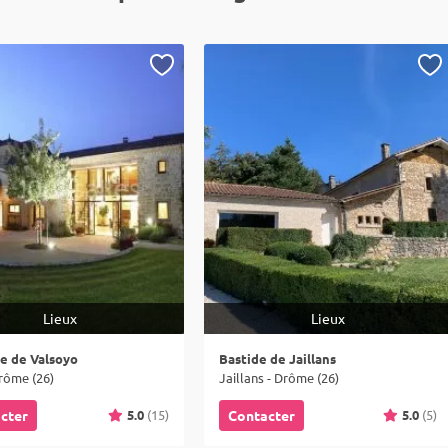
Lieux
Lieux
e de Valsoyo
Bastide de Jaillans
rôme (26)
Jaillans - Drôme (26)
5.0
(15)
5.0
(5)
cter
Contacter