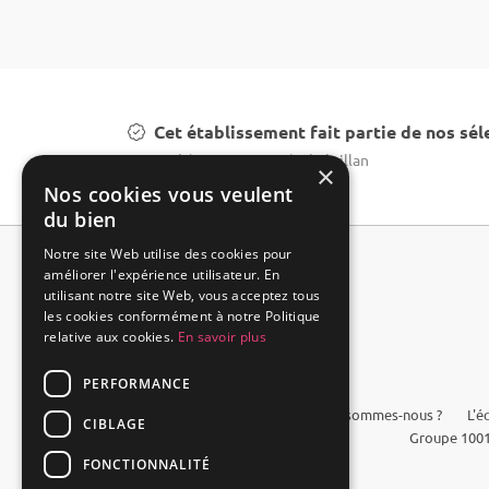
Cet établissement fait partie de nos sél
Louer château mariage à Chabrillan
×
Nos cookies vous veulent
du bien
Notre site Web utilise des cookies pour
améliorer l'expérience utilisateur. En
utilisant notre site Web, vous acceptez tous
les cookies conformément à notre Politique
relative aux cookies.
En savoir plus
PERFORMANCE
FAQ
Qui sommes-nous ?
L'é
CIBLAGE
Groupe 1001
FONCTIONNALITÉ