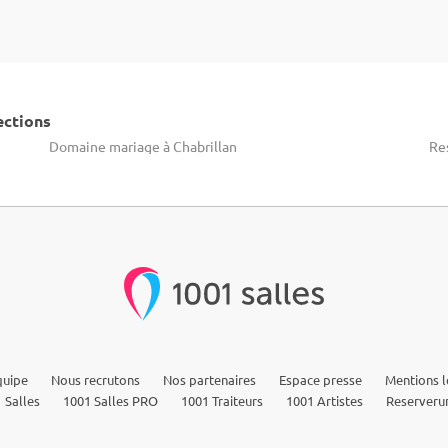
ections
Domaine mariage à Chabrillan
Re
quipe
Nous recrutons
Nos partenaires
Espace presse
Mentions l
 Salles
1001 Salles PRO
1001 Traiteurs
1001 Artistes
Reserveru