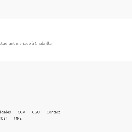
staurant mariage à Chabrillan
égales
CGV
CGU
Contact
nbar
MP2