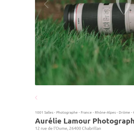
1001 Salles
-
Photographe
-
France
-
Rhône-Alpes
-
Drôme
-
Aurélie Lamour Photograph
12 rue de l'Oume, 26400 Chabrillan