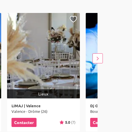
Lieux
Animation mus
LIMAJ | Valence
Dj Ozil
Valence - Drôme (26)
Bourg-lès-Valence - Drô
5.0
(7)
Contacter
Contacter