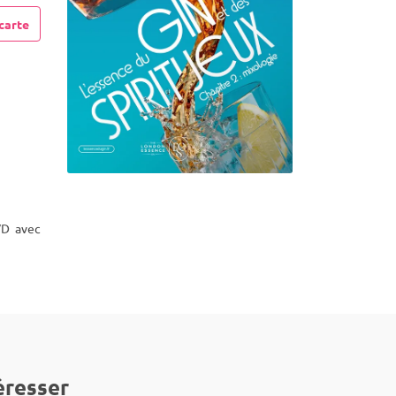
carte
VD avec
éresser