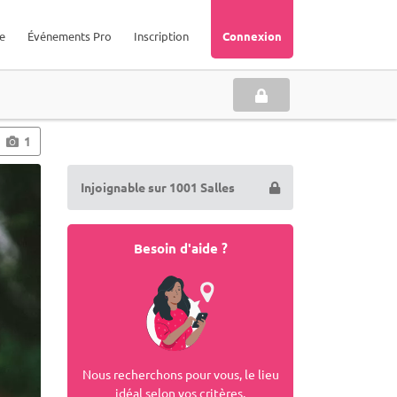
e
Événements Pro
Inscription
Connexion
1
Injoignable sur 1001 Salles
Besoin d'aide ?
Nous recherchons pour vous, le lieu
idéal selon vos critères.