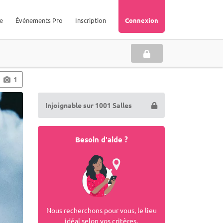
e
Événements Pro
Inscription
Connexion
1
Injoignable sur 1001 Salles
Besoin d'aide ?
Nous recherchons pour vous, le lieu
idéal selon vos critères.