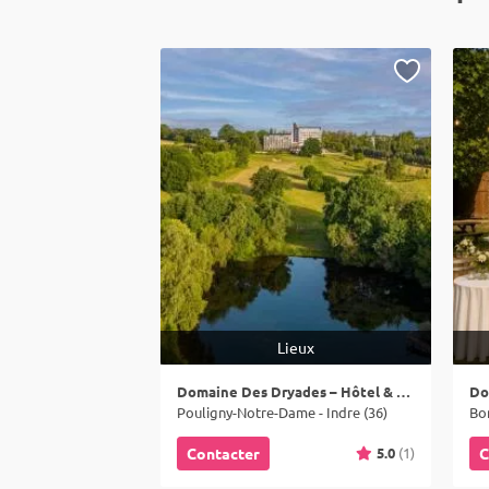
Lieux
Domaine Des Dryades – Hôtel & Spa
Do
Pouligny-Notre-Dame - Indre (36)
Bon
5.0
(1)
Contacter
C