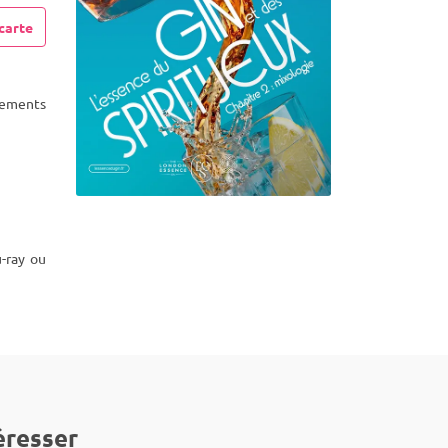
carte
acements
-ray ou
éresser