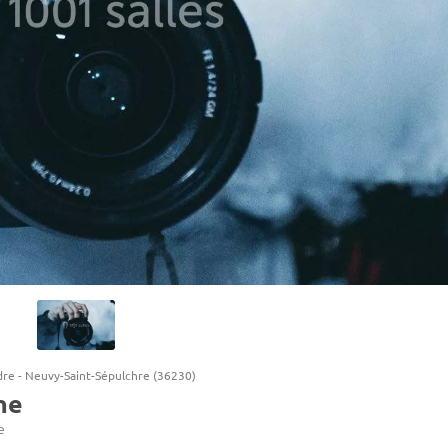
dre
-
Neuvy-Saint-Sépulchre (36230)
he
e