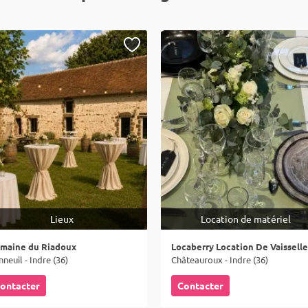
Lieux
Location de matériel
maine du Riadoux
neuil - Indre (36)
Châteauroux - Indre (36)
ontacter
Contacter