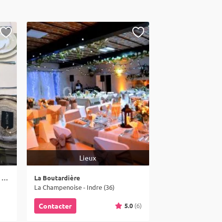
Lieux
Locaberry Location De Vaisselle Et Materiel De Reception
La Boutardière
La Champenoise - Indre (36)
5.0
(6)
Contacter