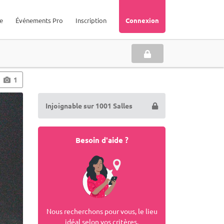
e
Événements Pro
Inscription
Connexion
1
Injoignable sur 1001 Salles
Besoin d'aide ?
Nous recherchons pour vous, le lieu
idéal selon vos critères.