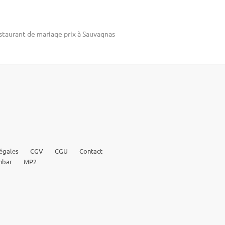
staurant de mariage prix à Sauvagnas
égales
CGV
CGU
Contact
nbar
MP2