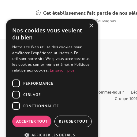
Cet établissement fait partie de nos sél
Réservation château mariage à Sauvagnas
×
Nos cookies vous veulent
du bien
Notre site Web utilise des cookies pour
améliorer l'expérience utilisateur. En
utilisant notre site Web, vous acceptez tous
les cookies conformément à notre Politique
relative aux cookies.
En savoir plus
PERFORMANCE
FAQ
Qui sommes-nous ?
L'é
CIBLAGE
Groupe 1001
FONCTIONNALITÉ
ACCEPTER TOUT
REFUSER TOUT
AFFICHER LES DÉTAILS