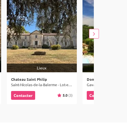
Lieux
Lieux
Chateau Saint Philip
Domaine de Gavaudun
Saint-Nicolas-de-la-Balerme - Lot-et-Garonne (47)
Gavaudun - Lot-et-Garon
5.0
(3)
Contacter
Contacter