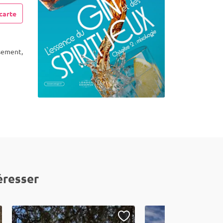
carte
ssement,
éresser