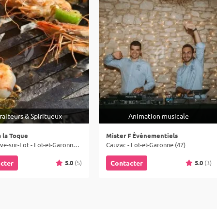
raiteurs & Spiritueux
Animation musicale
à la Toque
Mister F Évènementiels
Villeneuve-sur-Lot - Lot-et-Garonne (47)
Cauzac - Lot-et-Garonne (47)
5.0
(5)
5.0
(3)
cter
Contacter