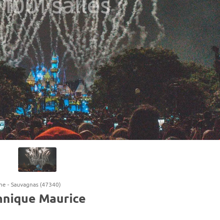
ne
-
Sauvagnas (47340)
hnique Maurice