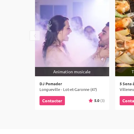
Animation musicale
T
DJ Pomader
5 Sens 
Longueville - Lot-et-Garonne (47)
5.0
(3)
Contacter
Conta