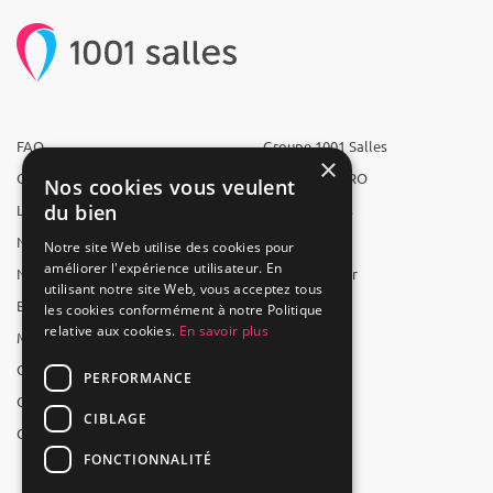
FAQ
Groupe 1001 Salles
×
Qui sommes-nous ?
1001 Salles PRO
Nos cookies vous veulent
du bien
L'équipe
1001 Traiteurs
Nous recrutons
1001 Artistes
Notre site Web utilise des cookies pour
améliorer l'expérience utilisateur. En
Nos partenaires
Reserverunbar
utilisant notre site Web, vous acceptez tous
Espace presse
MP2
les cookies conformément à notre Politique
relative aux cookies.
En savoir plus
Mentions légales
CGV
PERFORMANCE
CGU
CIBLAGE
Contact
FONCTIONNALITÉ