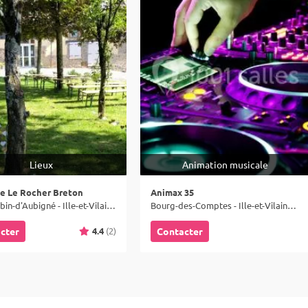
Lieux
Animation musicale
e Le Rocher Breton
Animax 35
Saint-Aubin-d'Aubigné - Ille-et-Vilaine (35)
Bourg-des-Comptes - Ille-et-Vilaine (35)
4.4
(2)
cter
Contacter