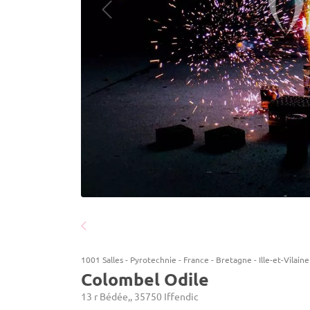
1001 Salles
-
Pyrotechnie
-
France
-
Bretagne
-
Ille-et-Vilaine
Colombel Odile
13 r Bédée,, 35750 Iffendic