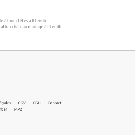
le à louer fêtes à Iffendic
cation château mariage à Iffendic
égales
CGV
CGU
Contact
nbar
MP2