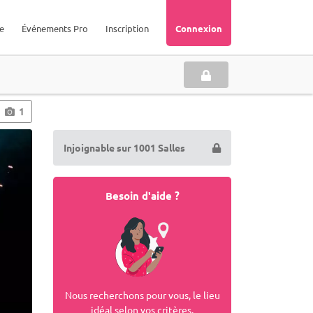
e
Événements Pro
Inscription
Connexion
1
Injoignable sur 1001 Salles
Besoin d'aide ?
Nous recherchons pour vous, le lieu
idéal selon vos critères.