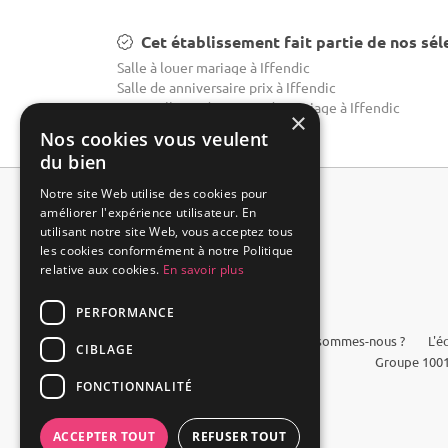
Cet établissement fait partie de nos sél
Salle à louer mariage à Iffendic
Salle de anniversaire prix à Iffendic
Les meilleurs domaines de mariage à Iffendic
×
Nos cookies vous veulent
du bien
Notre site Web utilise des cookies pour
améliorer l'expérience utilisateur. En
utilisant notre site Web, vous acceptez tous
les cookies conformément à notre Politique
relative aux cookies.
En savoir plus
PERFORMANCE
FAQ
Qui sommes-nous ?
L'é
CIBLAGE
Groupe 1001
FONCTIONNALITÉ
ACCEPTER TOUT
REFUSER TOUT