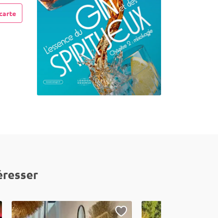
carte
éresser