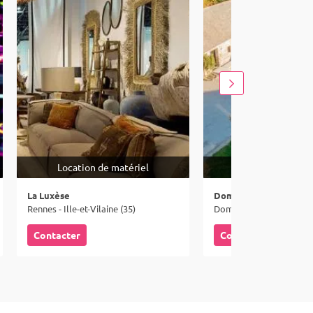
Location de matériel
Lieux
La Luxèse
Domaine de Neuville
Rennes - Ille-et-Vilaine (35)
Domagné - Ille-et-Vilaine
Contacter
Contacter