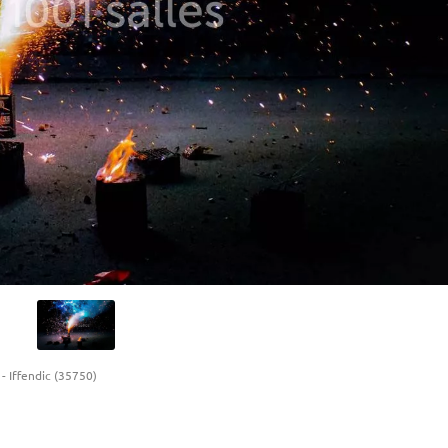
-
Iffendic (35750)