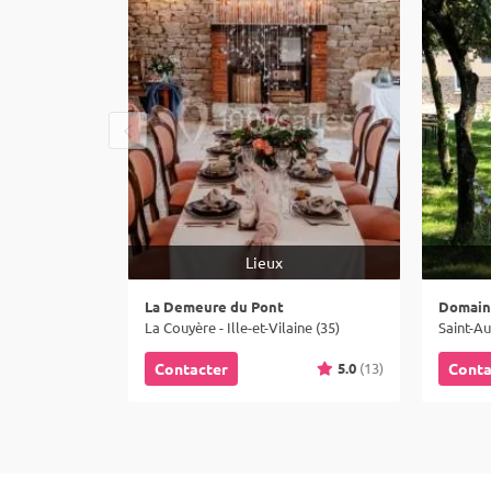
Lieux
La Demeure du Pont
Domain
La Couyère - Ille-et-Vilaine (35)
5.0
(13)
Contacter
Conta