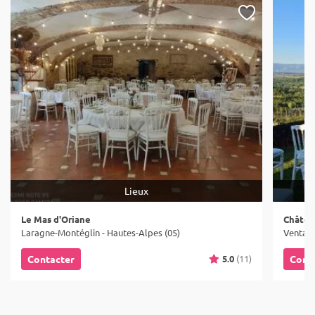
Lieux
Le Mas d'Oriane
Châtea
Laragne-Montéglin - Hautes-Alpes (05)
Ventavo
5.0
(11)
Contacter
Cont