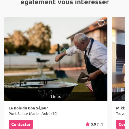
également vous intéresser
Lieux
Le Bois du Bon Séjour
Mikl3 
Pont-Sainte-Marie - Aube (10)
Troyes 
5.0
(17)
Contacter
Cont