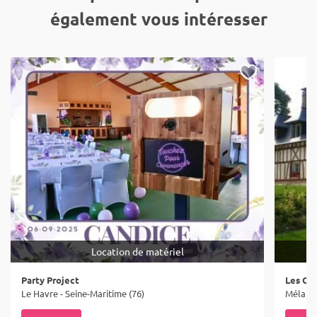
également vous intéresser
Location de matériel
Party Project
Les Gît
Le Havre - Seine-Maritime (76)
Mélamar