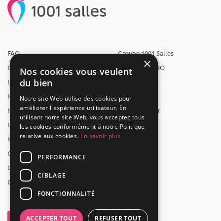
FAQ
Groupe 1001 Salles
×
Qui sommes-nous ?
1001 Salles PRO
Nos cookies vous veulent
du bien
L'équipe
1001 Traiteurs
Nous recrutons
1001 Artistes
Notre site Web utilise des cookies pour
améliorer l'expérience utilisateur. En
Nos partenaires
Reserverunbar
utilisant notre site Web, vous acceptez tous
Espace presse
MP2
les cookies conformément à notre Politique
relative aux cookies.
En savoir plus
Mentions légales
CGV
PERFORMANCE
CGU
CIBLAGE
Contact
FONCTIONNALITÉ
ACCEPTER TOUT
REFUSER TOUT