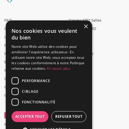
FAQ
Groupe 1001 Salles
×
Qui sommes-nous ?
1001 Salles PRO
Nos cookies vous veulent
du bien
L'équipe
1001 Traiteurs
Nous recrutons
1001 Artistes
Notre site Web utilise des cookies pour
améliorer l'expérience utilisateur. En
Nos partenaires
Reserverunbar
utilisant notre site Web, vous acceptez tous
Espace presse
MP2
les cookies conformément à notre Politique
relative aux cookies.
En savoir plus
Mentions légales
CGV
PERFORMANCE
CGU
CIBLAGE
Contact
FONCTIONNALITÉ
ACCEPTER TOUT
REFUSER TOUT
Powered by Groupe 1001Salles