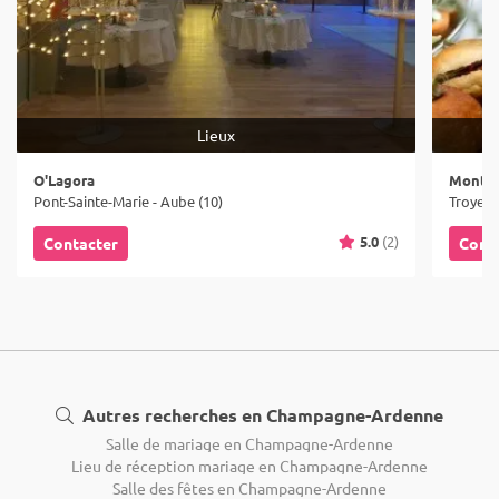
Lieux
O'Lagora
Monta
Pont-Sainte-Marie - Aube (10)
Troyes 
5.0
(2)
Contacter
Cont
Autres recherches en Champagne-Ardenne
Salle de mariage en Champagne-Ardenne
Lieu de réception mariage en Champagne-Ardenne
Salle des fêtes en Champagne-Ardenne