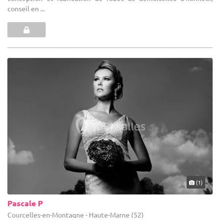
conseil en ...
(1)
Pascale P
Courcelles-en-Montagne - Haute-Marne (52)