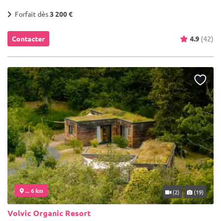
Forfait dès
3 200 €
Contacter
4.9
(42)
... 6 km
(2)
(19)
Volvic Organic Resort