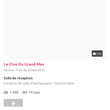
(11)
Château du Guérinet
Saint-Priest-Bramefant - Puy-de-Dôme (63)
Château
Location de salle d'anniversaire : Le choix du traiteur est libre. Si
vous le souhaitez, nous mettons à votre disposition une liste des
différents prestataires avec lesquels nous aimons travailler !
1-250
17 max