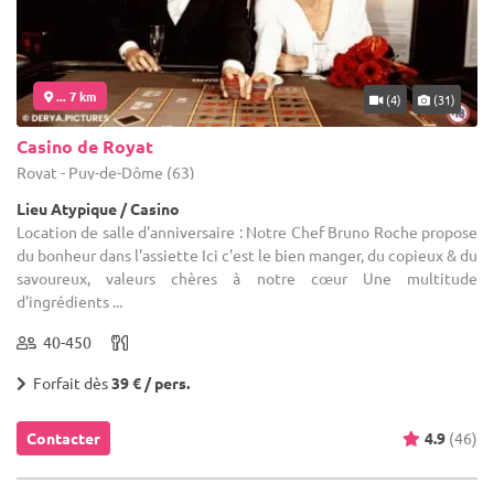
... 7 km
(4)
(31)
Casino de Royat
Royat - Puy-de-Dôme (63)
Lieu Atypique / Casino
Location de salle d'anniversaire : Notre Chef Bruno Roche propose
du bonheur dans l'assiette Ici c'est le bien manger, du copieux & du
savoureux, valeurs chères à notre cœur Une multitude
d'ingrédients ...
40-450
Forfait dès
39 € / pers.
Contacter
4.9
(46)