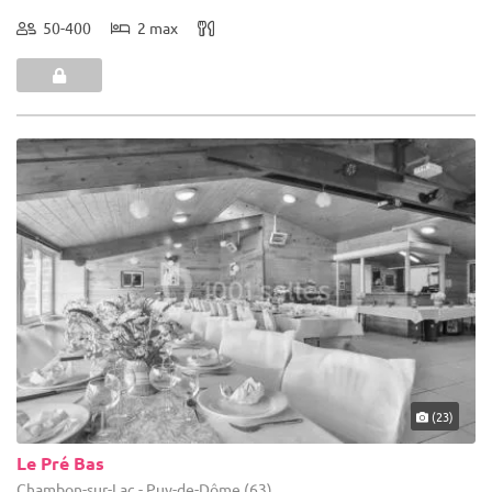
50-400
2 max
(23)
Le Pré Bas
Chambon-sur-Lac - Puy-de-Dôme (63)