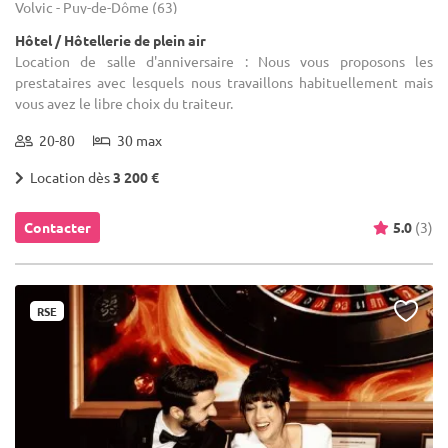
Volvic - Puy-de-Dôme (63)
Hôtel / Hôtellerie de plein air
Location de salle d'anniversaire : Nous vous proposons les
prestataires avec lesquels nous travaillons habituellement mais
vous avez le libre choix du traiteur.
20-80
30 max
Location dès
3 200 €
Contacter
5.0
(3)
RSE