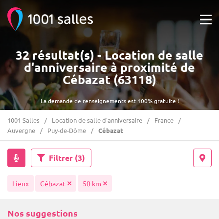
32 résultat(s) - Location de salle
d'anniversaire à proximité de
Cébazat (63118)
La demande de renseignements est 100% gratuite !
1001 Salles
Location de salle d'anniversaire
France
Auvergne
Puy-de-Dôme
Cébazat
Filtrer
(3)
Lieux
Cébazat
50 km
Nos suggestions