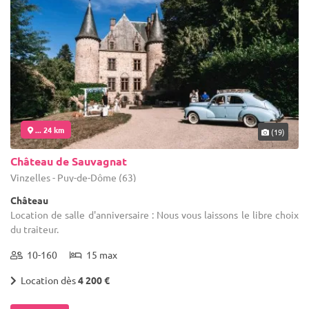
... 24 km
(19)
Château de Sauvagnat
Vinzelles - Puy-de-Dôme (63)
Château
Location de salle d'anniversaire : Nous vous laissons le libre choix
du traiteur.
10-160
15 max
Location dès
4 200 €