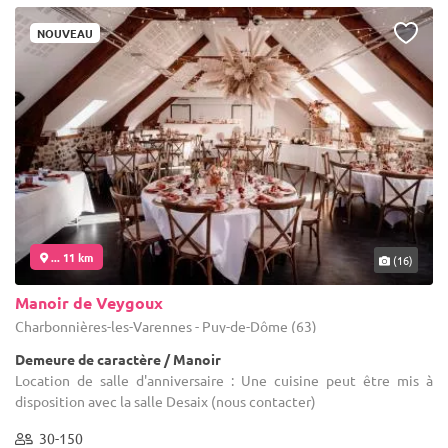
NOUVEAU
... 11 km
(16)
Manoir de Veygoux
Charbonnières-les-Varennes - Puy-de-Dôme (63)
Demeure de caractère / Manoir
Location de salle d'anniversaire : Une cuisine peut être mis à
disposition avec la salle Desaix (nous contacter)
30-150