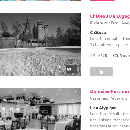
Château De Luga
Rivière-sur-Tarn - Ave
Château
Location de salle d'a
3 chambres sur place.
1-120
6 ma
(6)
Domaine Parc des
Castelnau-Pégayrols -
Lieu Atypique
Location de salle d'a
une cuisine français
notamment pour son ali