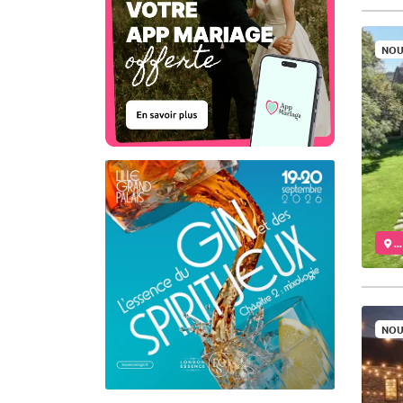
NOU
..
NOU