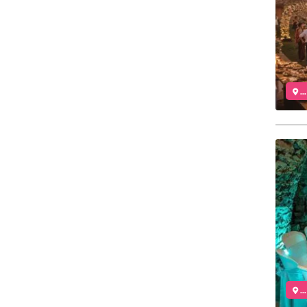
..
..