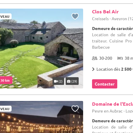
Clos Bel Air
VEAU
Creissels - Aveyron (1
Demeure de caractèr
Location de salle d'
traiteur. Cuisine Pr
Barbecue
30-200
38 
Location dès
2 500 
. 30 km
(2)
(29)
Contacter
Domaine de l'Escl
VEAU
Peyre en Aubrac - Loz
Demeure de caractèr
Location de salle d