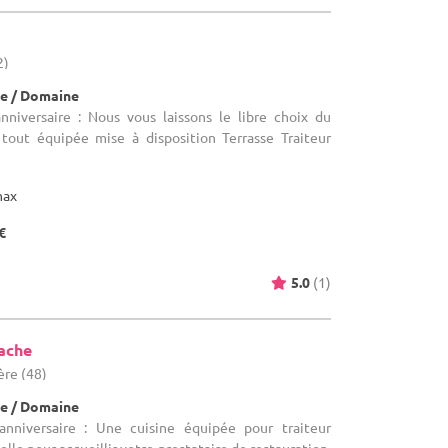
2)
e / Domaine
anniversaire : Nous vous laissons le libre choix du
o tout équipée mise à disposition Terrasse Traiteur
max
€
5.0
(1)
ache
ère (48)
e / Domaine
'anniversaire : Une cuisine équipée pour traiteur