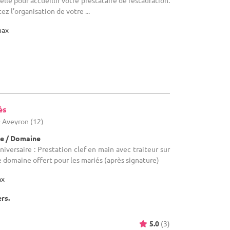
lle pour accueillir votre prestataire de restauration.
ez l’organisation de votre ...
max
ès
- Aveyron (12)
e / Domaine
niversaire : Prestation clef en main avec traiteur sur
e domaine offert pour les mariés (après signature)
ax
ers.
5.0
(3)