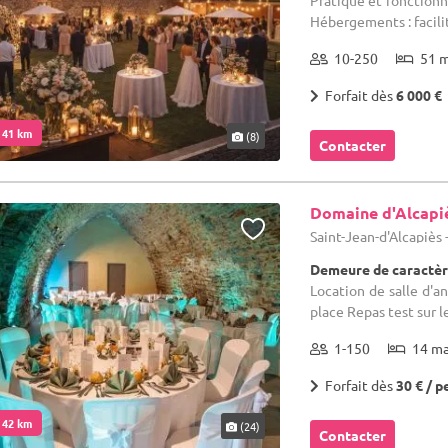
Pratique et fonctionne
Hébergements : facilit
10-250
51 
Forfait dès
6 000 €
. 41 km
(8)
Contacter
Domaine d'Alcapi
Saint-Jean-d'Alcapiès 
Demeure de caractèr
Location de salle d'an
place Repas test sur l
1-150
14 m
Forfait dès
30 € / p
. 42 km
(24)
Contacter