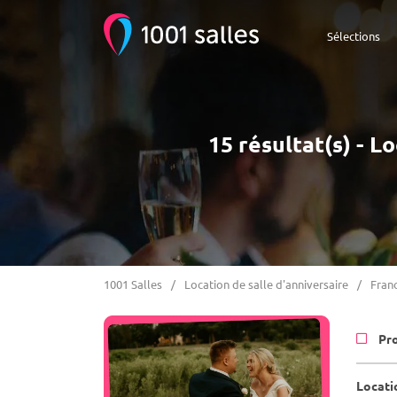
Sélections
15 résultat(s) - L
1001 Salles
Location de salle d'anniversaire
Fran
Pr
Locati