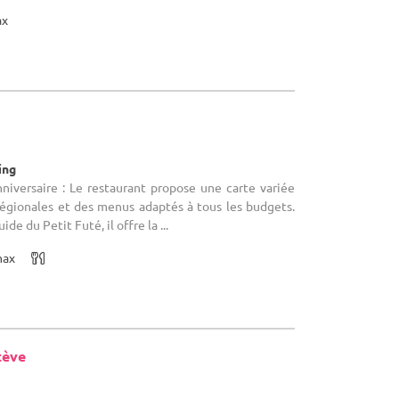
ax
ing
nniversaire : Le restaurant propose une carte variée
régionales et des menus adaptés à tous les budgets.
e du Petit Futé, il offre la ...
max
tève