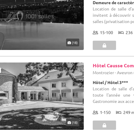
Demeure de caractèr
Location de salle d'
invitent à découvrir 
salles (privatisation p
15-100
236 
(18)
Hôtel Causse Comt
Montrozier - Aveyron 
Hôtel / Hôtel 3***
Location de salle d'
toute l'année une 
Gastronomie aux accent
1-150
249 
(18)