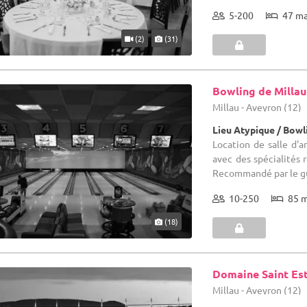
5-200
47 m
(2)
(31)
Bowling de Millau
Millau - Aveyron (12)
Lieu Atypique / Bowl
Location de salle d'a
avec des spécialités 
Recommandé par le guid
10-250
85 
(18)
Domaine Saint Es
Millau - Aveyron (12)