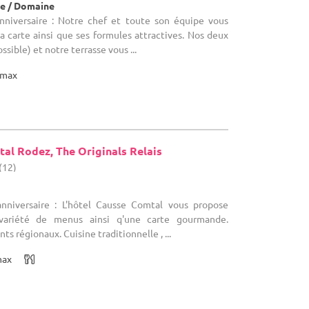
e / Domaine
anniversaire : Notre chef et toute son équipe vous
sa carte ainsi que ses formules attractives. Nos deux
ossible) et notre terrasse vous ...
max
al Rodez, The Originals Relais
(12)
anniversaire : L'hôtel Causse Comtal vous propose
variété de menus ainsi q'une carte gourmande.
s régionaux. Cuisine traditionnelle , ...
max