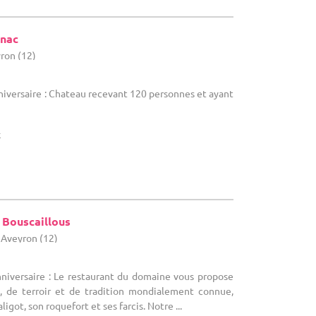
gnac
yron (12)
nniversaire : Chateau recevant 120 personnes et ayant
x
 Bouscaillous
 Aveyron (12)
nniversaire : Le restaurant du domaine vous propose
e, de terroir et de tradition mondialement connue,
got, son roquefort et ses farcis. Notre ...