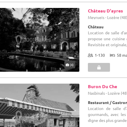
Château D'ayres
Meyrueis - Lozère (48
Château
Location de salle d'a
propose une cuisine 
Revisitée et originale,
1-130
58 m
(4)
Buron Du Che
Nasbinals - Lozère (48
Restaurant / Gastr
Location de salle d'
gourmands, avec les 
digne des plus grandes 