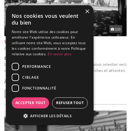
×
Nos cookies vous veulent
du bien
(22)
Notre site Web utilise des cookies pour
améliorer l'expérience utilisateur. En
La Grange De Corfélix
utilisant notre site Web, vous acceptez tous
Corfélix - Marne (51)
les cookies conformément à notre Politique
relative aux cookies.
En savoir plus
Demeure de caractère / Grange
Location de salle d'anniversaire : Possibilité de vous orienter vers
PERFORMANCE
des prestataires locaux en fonction de vos recherches et attentes
CIBLAGE
20-130
8 max
FONCTIONNALITÉ
ACCEPTER TOUT
REFUSER TOUT
AFFICHER LES DÉTAILS