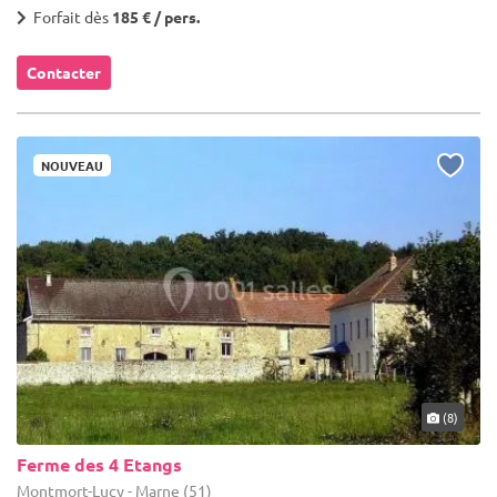
Forfait dès
185 € / pers.
Contacter
NOUVEAU
(8)
Ferme des 4 Etangs
Montmort-Lucy - Marne (51)