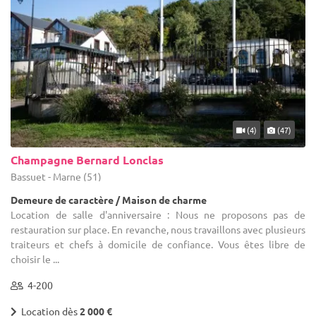
(4)
(47)
Champagne Bernard Lonclas
Bassuet - Marne (51)
Demeure de caractère / Maison de charme
Location de salle d'anniversaire : Nous ne proposons pas de
restauration sur place. En revanche, nous travaillons avec plusieurs
traiteurs et chefs à domicile de confiance. Vous êtes libre de
choisir le ...
4-200
Location dès
2 000 €