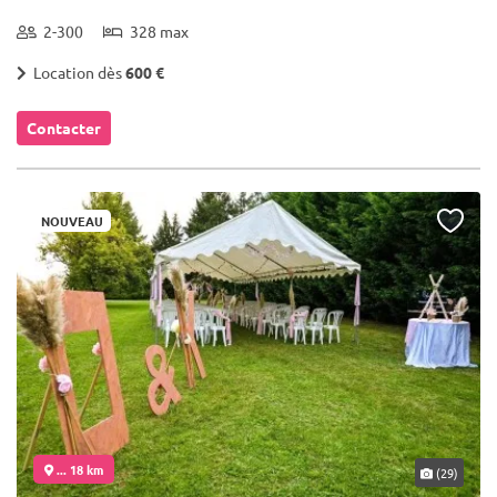
2-300
328 max
Location dès
600 €
Contacter
NOUVEAU
... 18 km
(29)