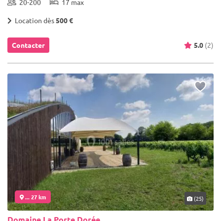
20-200
17 max
Location dès
500 €
Contacter
5.0
(2)
... 27 km
(25)
Domaine La Porte Dorée