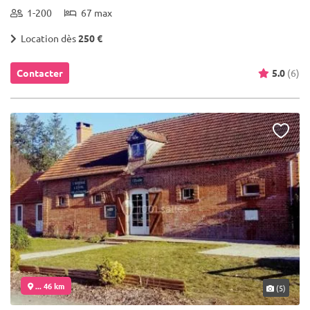
1-200
67 max
Location dès
250 €
Contacter
5.0
(6)
... 46 km
(5)