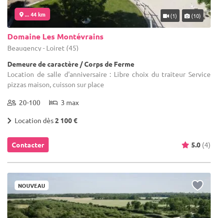
... 44 km
(1)
(10)
Domaine Les Montévrains
Beaugency - Loiret (45)
Demeure de caractère / Corps de Ferme
Location de salle d'anniversaire : Libre choix du traiteur Service
pizzas maison, cuisson sur place
20-100
3 max
Location dès
2 100 €
Contacter
5.0
(4)
NOUVEAU