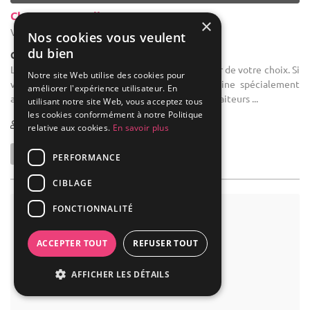
Chateau De Veuil
×
Veuil - Indre (36)
Nos cookies vous veulent
du bien
Château
Location de salle d'anniversaire : Avec le traiteur de votre choix. Si
Notre site Web utilise des cookies pour
vous optez pour la location simple, une cuisine spécialement
améliorer l'expérience utilisateur. En
aménagée a été réalisée uniquement pour les traiteurs ...
utilisant notre site Web, vous acceptez tous
les cookies conformément à notre Politique
10-250
relative aux cookies.
En savoir plus
PERFORMANCE
CIBLAGE
FONCTIONNALITÉ
ACCEPTER TOUT
REFUSER TOUT
AFFICHER LES DÉTAILS