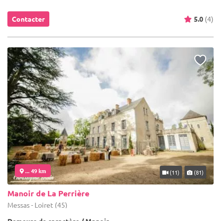
Contacter
5.0
(4)
... 49 km
(11)
(81)
Manoir de La Perrière
Messas - Loiret (45)