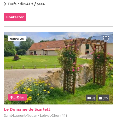
Forfait dès
41 € / pers.
Contacter
NOUVEAU
... 43 km
(6)
(52)
Le Domaine de Scarlett
Saint-Laurent-Nouan - Loir-et-Cher (41)