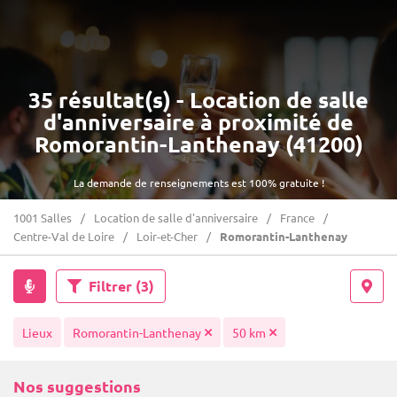
35 résultat(s) - Location de salle
d'anniversaire à proximité de
Romorantin-Lanthenay (41200)
La demande de renseignements est 100% gratuite !
1001 Salles
Location de salle d'anniversaire
France
Centre-Val de Loire
Loir-et-Cher
Romorantin-Lanthenay
Filtrer
(3)
Lieux
Romorantin-Lanthenay
50 km
Nos suggestions