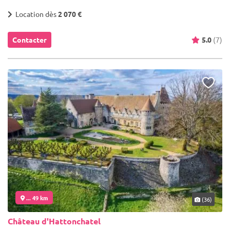
Location dès
2 070 €
Contacter
5.0
(7)
... 49 km
(36)
Château d'Hattonchatel