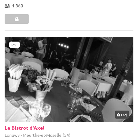
1-360
RSE
(32)
Le Bistrot d'Axel
Longwy - Meurthe-et-Moselle (54)