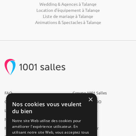
Wedding & Agences à Talange
Location d'équipement à Talange
Liste de mariage à Talange
Animations & Spectacles à Talange
FAQ
Groupe 1001 Salles
×
Qui sommes-nous ?
1001 Salles PRO
Nos cookies vous veulent
du bien
L'équipe
1001 Traiteurs
Nous recrutons
1001 Artistes
Notre site Web utilise des cookies pour
améliorer l'expérience utilisateur. En
Nos partenaires
Reserverunbar
utilisant notre site Web, vous acceptez tous