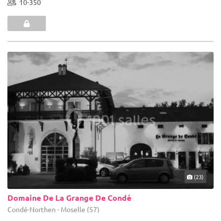
10-350
(23)
Domaine De La Grange De Condé
Condé-Northen - Moselle (57)