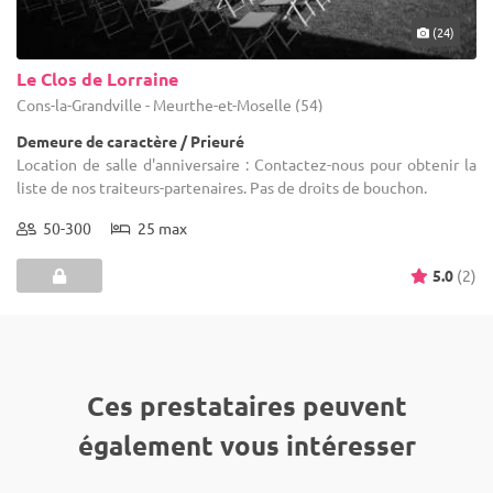
(24)
Le Clos de Lorraine
Cons-la-Grandville - Meurthe-et-Moselle (54)
Demeure de caractère / Prieuré
Location de salle d'anniversaire : Contactez-nous pour obtenir la
liste de nos traiteurs-partenaires. Pas de droits de bouchon.
50-300
25 max
5.0
(2)
Ces prestataires peuvent
également vous intéresser