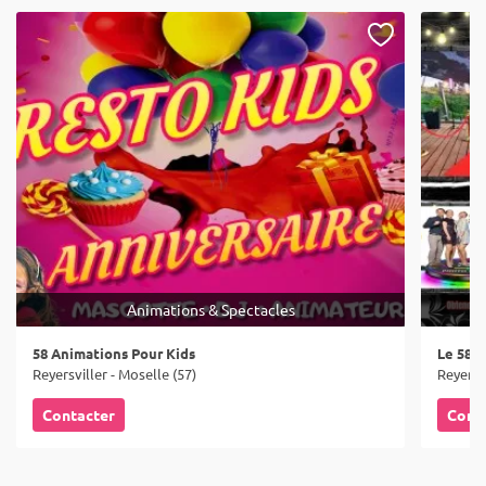
Animations & Spectacles
58 Animations Pour Kids
Le 58 T
Reyersviller - Moselle (57)
Reyersvi
Contacter
Cont