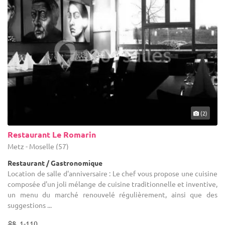
(2)
Restaurant Le Romarin
Metz - Moselle (57)
Restaurant / Gastronomique
Location de salle d'anniversaire : Le chef vous propose une cuisine
composée d'un joli mélange de cuisine traditionnelle et inventive,
un menu du marché renouvelé régulièrement, ainsi que des
suggestions ...
1-110