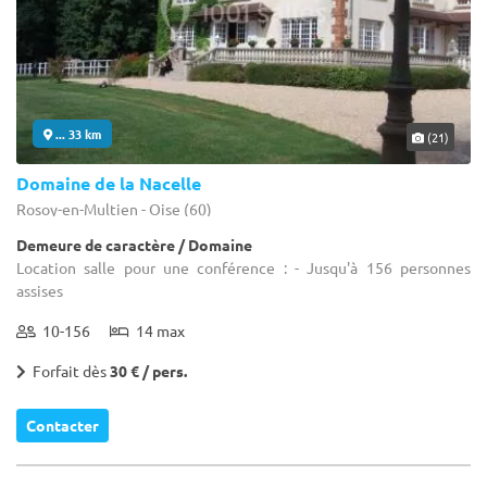
... 33 km
(21)
Domaine de la Nacelle
Rosoy-en-Multien - Oise (60)
Demeure de caractère / Domaine
Location salle pour une conférence : - Jusqu'à 156 personnes
assises
10-156
14 max
Forfait dès
30 € / pers.
Contacter