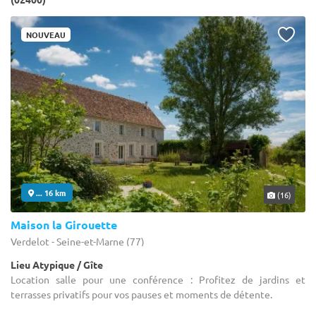
NOUVEAU
... 16 km
(16)
Maison la Girouette
Verdelot - Seine-et-Marne (77)
Lieu Atypique / Gîte
Location salle pour une conférence : Profitez de jardins et
terrasses privatifs pour vos pauses et moments de détente.