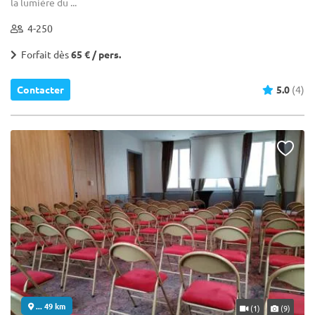
la lumière du ...
4-250
Forfait dès
65 € / pers.
Contacter
5.0
(4)
... 49 km
(1)
(9)