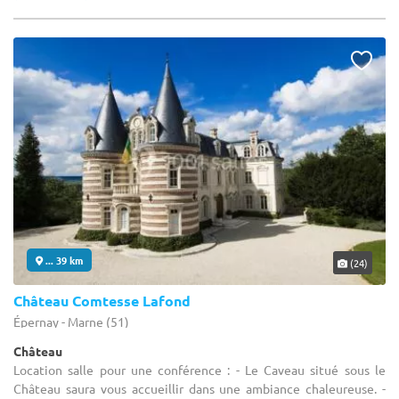
... 39 km
(24)
Château Comtesse Lafond
Épernay - Marne (51)
Château
Location salle pour une conférence : - Le Caveau situé sous le
Château saura vous accueillir dans une ambiance chaleureuse. -