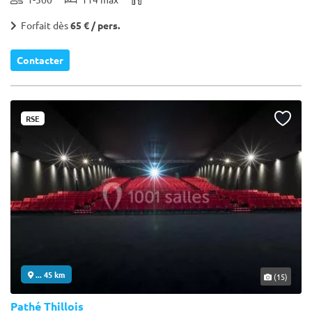
Forfait dès
65 € / pers.
Contacter
RSE
... 45 km
(15)
Pathé Thillois