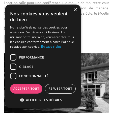
Location salle pour une conférence : Le Moulin de Mourette vous
×
offre un cadre atypique pour votre réception de mariage.
Nos cookies vous veulent
Construit au 18ème siècle, transformé au 19ème siècle, le Moulin
de Mourette allie ...
du bien
Notre site Web utilise des cookies pour
6-200
8 max
améliorer l'expérience utilisateur. En
utilisant notre site Web, vous acceptez tous
les cookies conformément à notre Politique
relative aux cookies.
En savoir plus
PERFORMANCE
CIBLAGE
FONCTIONNALITÉ
ACCEPTER TOUT
REFUSER TOUT
AFFICHER LES DÉTAILS