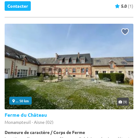
Contacter
5.0
(1)
... 50 km
(9)
Ferme du Château
Monampteuil - Aisne (02)
Demeure de caractère / Corps de Ferme