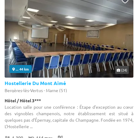
... 44 km
(24)
Hostellerie Du Mont Aimé
Bergères-lès-Vertus - Marne (51)
Hôtel / Hôtel 3***
Location salle pour une conférence : Étape d’exception au cœur
des vignobles champenois, notre établissement est situé à
quelques pas d’Épernay, capitale du Champagne. Fondée en 1974,
L’Hostellerie ...
1-300
114 max