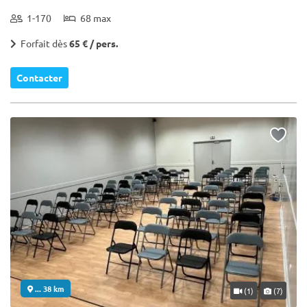
1-170
68 max
Forfait dès
65 € / pers.
Contacter
... 38 km
(1)
(7)