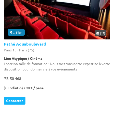
... 5 km
(17)
Pathé Aquaboulevard
Paris 15 - Paris (75)
Lieu Atypique / Cinéma
Location salle de formation : Nous mettons notre expertise à votre
disposition pour donner vie à vos événements
50-468
Forfait dès
90 € / pers.
Contacter