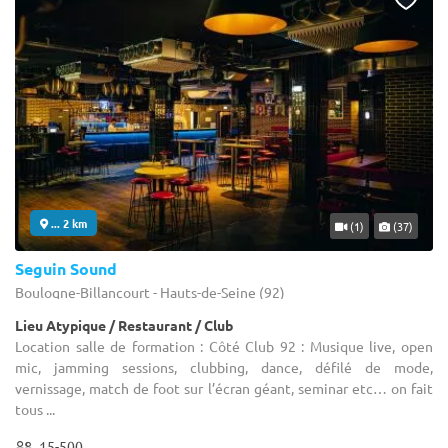
... 2 km
(1)
(37)
Seguin Sound
Boulogne-Billancourt - Hauts-de-Seine (92)
Lieu Atypique / Restaurant / Club
Location salle de formation : Côté Club 92 : Musique live, open
mic, jamming sessions, clubbing, dance, défilé de mode,
vernissage, match de foot sur l’écran géant, seminar etc… on fait
tous ...
15-500