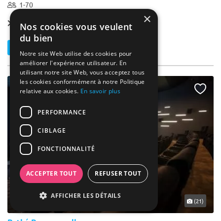
1-70
×
Location dès
583 €
Nos cookies vous veulent
du bien
Contacter
Notre site Web utilise des cookies pour
améliorer l'expérience utilisateur. En
utilisant notre site Web, vous acceptez tous
les cookies conformément à notre Politique
relative aux cookies.
En savoir plus
PERFORMANCE
CIBLAGE
FONCTIONNALITÉ
ACCEPTER TOUT
REFUSER TOUT
AFFICHER LES DÉTAILS
... 5 km
(21)