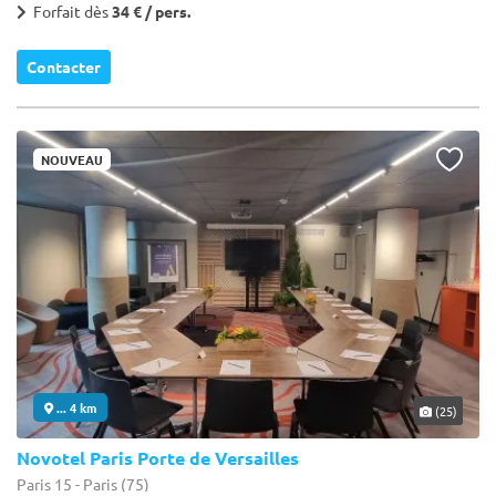
Forfait dès
34 € / pers.
Contacter
NOUVEAU
... 4 km
(25)
Novotel Paris Porte de Versailles
Paris 15 - Paris (75)