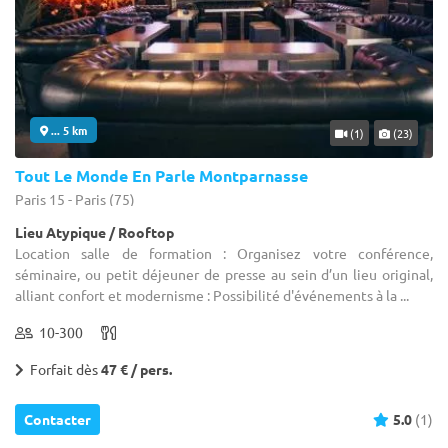
... 5 km
(1)
(23)
Tout Le Monde En Parle Montparnasse
Paris 15 - Paris (75)
Lieu Atypique / Rooftop
Location salle de formation : Organisez votre conférence,
séminaire, ou petit déjeuner de presse au sein d’un lieu original,
alliant confort et modernisme : Possibilité d'événements à la ...
10-300
Forfait dès
47 € / pers.
Contacter
5.0
(1)