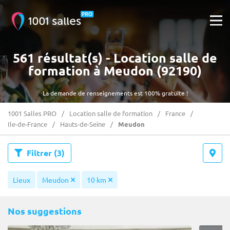
561 résultat(s) - Location salle de
formation à Meudon (92190)
La demande de renseignements est 100% gratuite !
1001 Salles PRO
Location salle de formation
France
Ile-de-France
Hauts-de-Seine
Meudon
Filtrer
(3)
Lieux
Meudon
10 km
Nos suggestions