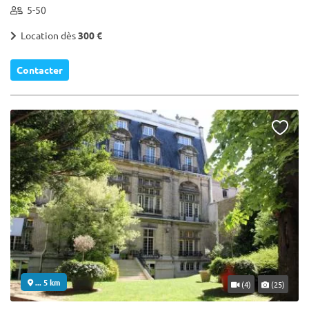
5-50
Location dès
300 €
Contacter
... 5 km
(4)
(25)