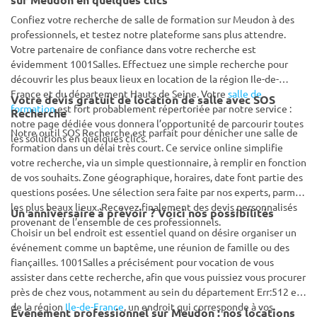
Confiez votre recherche de salle de formation sur Meudon à des
professionnels, et testez notre plateforme sans plus attendre.
Votre partenaire de confiance dans votre recherche est
évidemment 1001Salles. Effectuez une simple recherche pour
découvrir les plus beaux lieux en location de la région Ile-de-
France et du département Hauts de Seine. Votre
salle de
Votre devis gratuit de location de salle avec SOS
formation
est fort probablement répertoriée par notre service :
Recherche
notre page dédiée vous donnera l’opportunité de parcourir toutes
Notre outil SOS Recherche est parfait pour dénicher une salle de
les solutions en quelques clics.
formation dans un délai très court. Ce service online simplifie
votre recherche, via un simple questionnaire, à remplir en fonction
de vos souhaits. Zone géographique, horaires, date font partie des
questions posées. Une sélection sera faite par nos experts, parmi
les plus beaux lieux. Recevez finalement des devis personnalisés
Un anniversaire à prévoir ? Voici nos possibilités
provenant de l’ensemble de ces professionnels.
Choisir un bel endroit est essentiel quand on désire organiser un
événement comme un baptême, une réunion de famille ou des
fiançailles. 1001Salles a précisément pour vocation de vous
assister dans cette recherche, afin que vous puissiez vous procurer
près de chez vous, notamment au sein du département Err:512 et
de la région
Ile-de-France
, un endroit qui corresponde à vos
Événement professionnel sur Meudon : nos locations