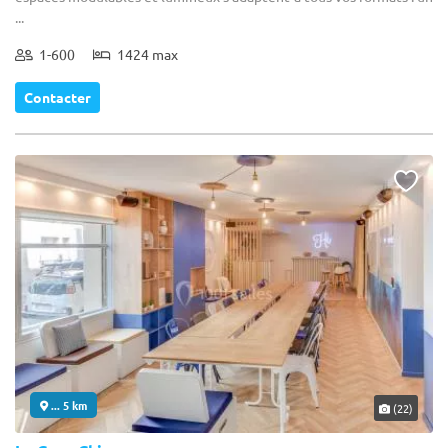
...
1-600
1424 max
Contacter
... 5 km
(22)