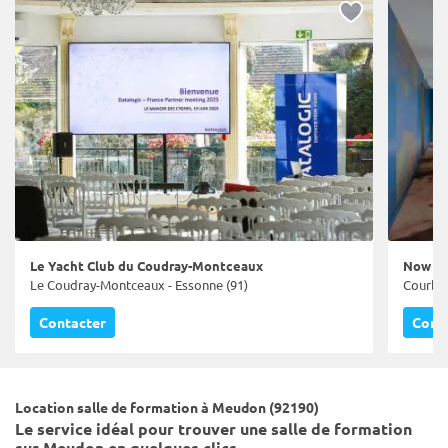
Le Yacht Club du Coudray-Montceaux
Now Co
Le Coudray-Montceaux - Essonne (91)
Courbev
Contacter
Cont
Location salle de formation à Meudon (92190)
Le service idéal pour trouver une salle de formation
sur Meudon en quelques clics