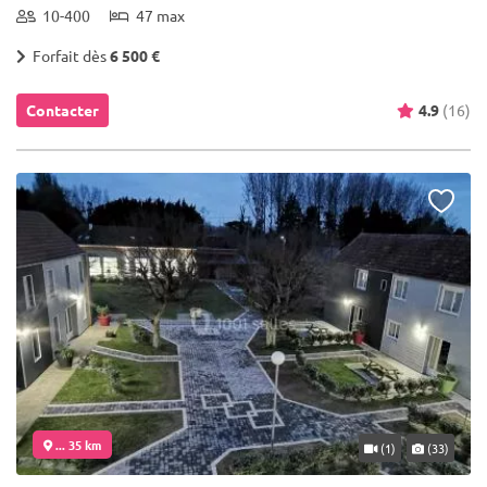
10-400
47 max
Forfait dès
6 500 €
Contacter
4.9
(16)
... 35 km
(1)
(33)