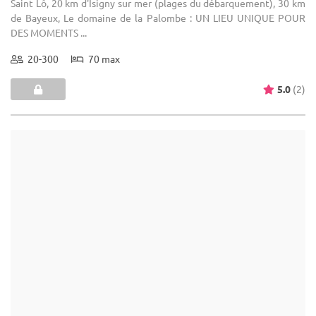
(6)
Gîtes De Fumichon
Saint-Martin-de-Blagny - Calvados (14)
Lieu Atypique / Gîte
Location de salle de mariage : En campagne sans contrainte
horaire
1-50