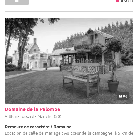
(6)
Domaine de la Palombe
Villiers-Fossard - Manche (50)
Demeure de caractère / Domaine
Location de salle de mariage : Au cœur de la campagne, à 5 km de
Saint Lô, 20 km d'Isigny sur mer (plages du débarquement), 30 km
de Bayeux, Le domaine de la Palombe : UN LIEU UNIQUE POUR
DES MOMENTS ...
20-300
70 max
5.0
(2)