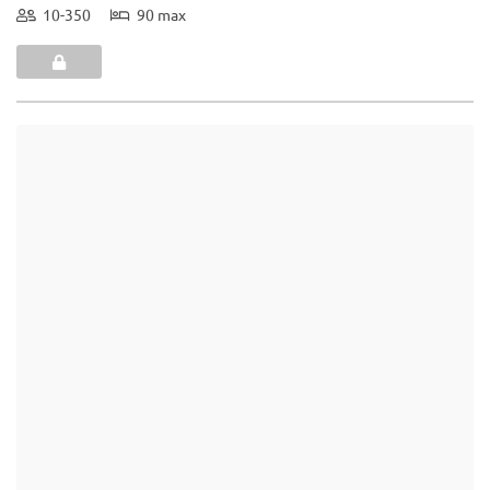
(4)
Les Perrettes
Castilly - Calvados (14)
Demeure de caractère / Maison de charme
Location de salle de mariage : Si vous recherchez un endroit pour
que votre événement soit un conte de fée, le domaine "Les
Perrettes" au coeur du bocage normand, répondra à vos attentes
par son ...
1-50
16 max