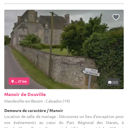
... 27 km
(22)
Manoir de Douville
Mandeville-en-Bessin - Calvados (14)
Demeure de caractère / Manoir
Location de salle de mariage : Découvrez un lieu d'exception pour
vos événements au cœur du Parc Régional des Marais, à