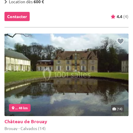
Location dès
600 €
Contacter
4.4
(4)
... 48 km
(14)
Château de Brouay
Brouay - Calvados (14)