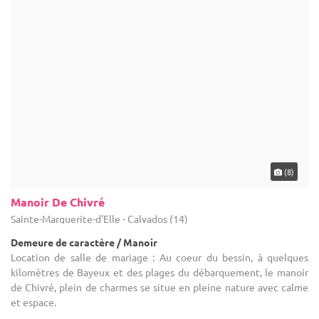
(8)
Manoir De Chivré
Sainte-Marguerite-d'Elle - Calvados (14)
Demeure de caractère / Manoir
Location de salle de mariage : Au coeur du bessin, à quelques
kilomètres de Bayeux et des plages du débarquement, le manoir
de Chivré, plein de charmes se situe en pleine nature avec calme
et espace.
10-350
90 max