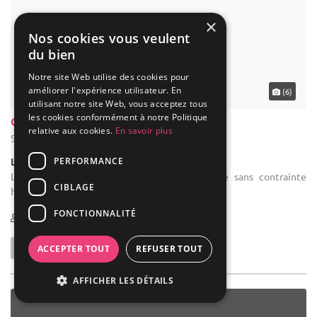
×
Nos cookies vous veulent
du bien
Notre site Web utilise des cookies pour
améliorer l'expérience utilisateur. En
utilisant notre site Web, vous acceptez tous
les cookies conformément à notre Politique
relative aux cookies.
En savoir plus
PERFORMANCE
(0)
CIBLAGE
Chateau D'agneaux
FONCTIONNALITÉ
Agneaux - Manche (50)
Château
ACCEPTER TOUT
REFUSER TOUT
Location de salle de mariage : Niché au coeur de la Vallée de Vire,
le Château d'agneaux offre un point de vue unique sur le bocage
AFFICHER LES DÉTAILS
Normand. Demeure de caractère et d'authenticité datant du
XVIIIeme ...