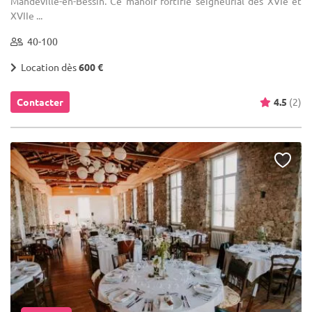
Mandeville-en-Bessin. Ce manoir fortifié seigneurial des XVIe et
XVIIe ...
40-100
Location dès
600 €
Contacter
4.5
(2)