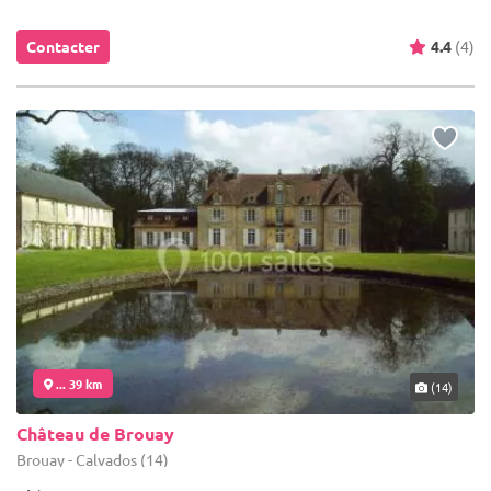
Contacter
4.4
(4)
... 39 km
(14)
Château de Brouay
Brouay - Calvados (14)