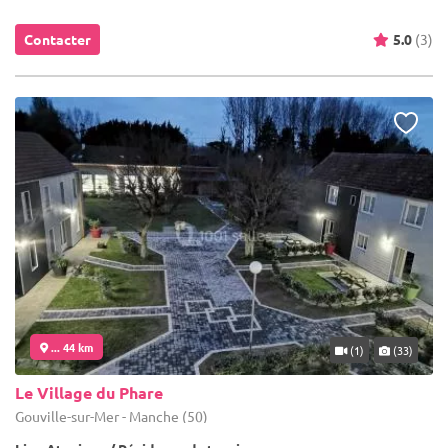
Contacter
5.0
(3)
... 44 km
(1)
(33)
Le Village du Phare
Gouville-sur-Mer - Manche (50)