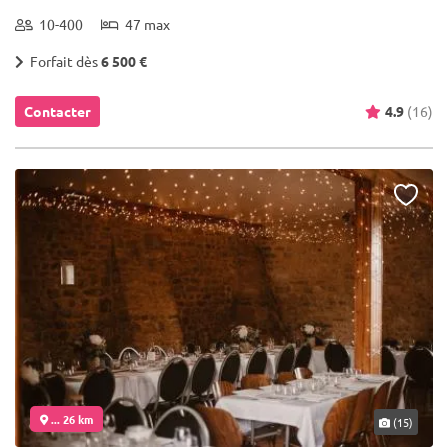
10-400
47 max
Forfait dès
6 500 €
Contacter
4.9
(16)
... 26 km
(15)