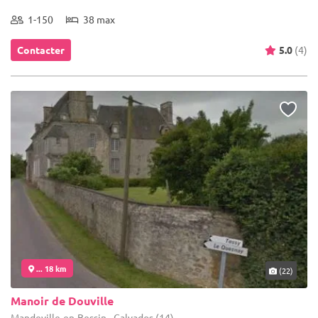
1-150
38 max
Contacter
5.0
(4)
... 18 km
(22)
Manoir de Douville
Mandeville-en-Bessin - Calvados (14)