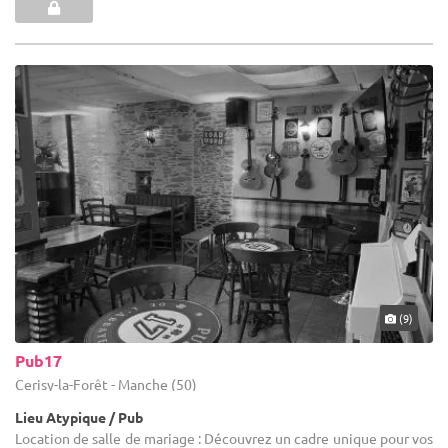
(9)
Pub17
Cerisy-la-Forêt - Manche (50)
Lieu Atypique / Pub
Location de salle de mariage : Découvrez un cadre unique pour vos