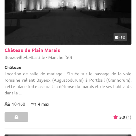
(18)
Château de Plain Marais
Beuzeville-la-Bastille - Manche (50)
Château
Location de salle de mariage : Située sur le passage de la voie
romaine reliant Bayeux (Augustodurum) à Portbail (Grannorum),
cette place forte assurait la défense du marais et de ses habitants
dans le ...
10-160
4 max
5.0
(1)