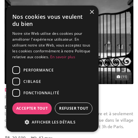
×
Nos cookies vous veulent
du bien
Notre site Web utilise des cookies pour
améliorer l'expérience utilisateur. En
utilisant notre site Web, vous acceptez tous
les cookies conformément à notre Politique
relative aux cookies.
En savoir plus
PERFORMANCE
(11)
CIBLAGE
Domaine de Ravenoville
FONCTIONNALITÉ
Ravenoville - Manche (50)
Demeure de caractère / Domaine
ACCEPTER TOUT
REFUSER TOUT
Location de salle de mariage : Entouré de verdure et à seulement
quelques minutes des plages, le Domaine se situe dans le village
AFFICHER LES DÉTAILS
de Ravenoville, à 1h de Bayeux, à 1h20 de Caen et 3h de Paris.
20-500
42 max