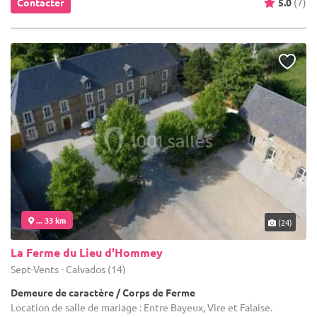
Contacter
5.0
(7)
... 33 km
(24)
La Ferme du Lieu d'Hommey
Sept-Vents - Calvados (14)
Demeure de caractère / Corps de Ferme
Location de salle de mariage : Entre Bayeux, Vire et Falaise.