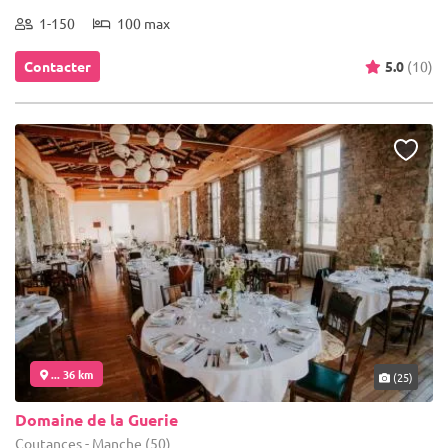
1-150
100 max
Contacter
5.0
(10)
... 36 km
(25)
Domaine de la Guerie
Coutances - Manche (50)