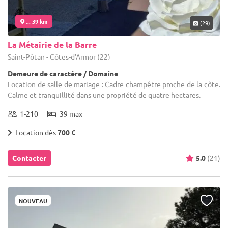
... 39 km
(29)
La Métairie de la Barre
Saint-Pôtan - Côtes-d'Armor (22)
Demeure de caractère / Domaine
Location de salle de mariage : Cadre champêtre proche de la côte.
Calme et tranquillité dans une propriété de quatre hectares.
1-210
39 max
Location dès
700 €
Contacter
5.0
(21)
NOUVEAU