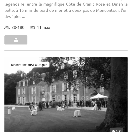
légendaire, entre la magnifique Côte de Granit Rose et Dinan la
belle, à 15 min du bord de mer et à deux pas de Moncontour, l'un
des "plus ...
20-180
11 max
DEMEURE HISTORIQUE
(15)