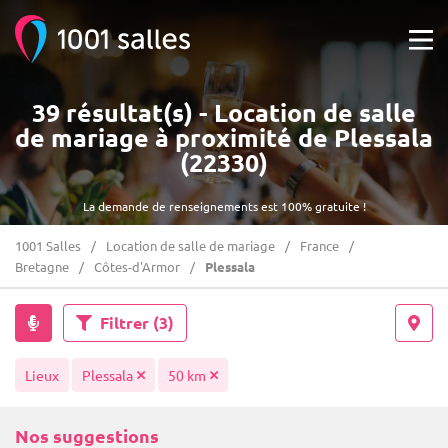
39 résultat(s) - Location de salle
de mariage à proximité de Plessala
(22330)
La demande de renseignements est 100% gratuite !
1001 Salles
Location de salle de mariage
France
Bretagne
Côtes-d'Armor
Plessala
Filtrer
(3)
Lieux
Plessala
50 km
Nos suggestions