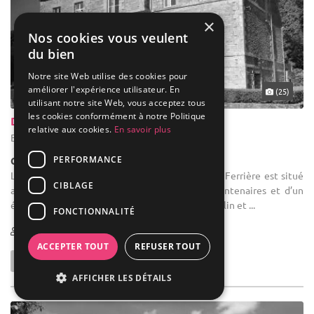
×
Nos cookies vous veulent
du bien
Notre site Web utilise des cookies pour
améliorer l'expérience utilisateur. En
(25)
utilisant notre site Web, vous acceptez tous
les cookies conformément à notre Politique
Domaine de la Ferrière
relative aux cookies.
En savoir plus
Buléon - Morbihan (56)
PERFORMANCE
Château
Location de salle de mariage : le Château de la Ferrière est situé
CIBLAGE
au milieu d’un grand parc parsemé d’arbres centenaires et d’un
étang. Situé au cœur de la Bretagne, entre Josselin et ...
FONCTIONNALITÉ
10-300
49 max
ACCEPTER TOUT
REFUSER TOUT
AFFICHER LES DÉTAILS