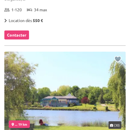
1-120
34 max
Location dès
550 €
Contacter
... 19 km
(30)