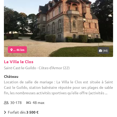
... 46 km
(44)
La Villa le Clos
Saint-Cast-le-Guildo - Côtes-d'Armor (22)
Château
Location de salle de mariage : La Villa le Clos est située à Saint
Cast le Guildo, station balnéaire réputée pour ses plages de sable
fin, les nombreuses activités sportives qu'elle offre (activités ...
30-178
48 max
Forfait dès
3 500 €